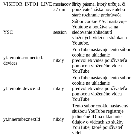
VISITOR_INFO1_LIVE
mesiacov
šírky pásma, ktorý určuje, či
27 dní
používateľ získa nové alebo
staré rozhranie prehrávača.
Súbor cookie YSC nastavuje
Youtube a používa sa na
YSC
session
sledovanie zhliadnutí
vložených videí na stránkach
Youtube.
YouTube nastavuje tento súbor
cookie na ukladanie
yt-remote-connected-
nikdy
predvolieb videa používateľa
devices
pomocou vloženého videa
YouTube.
YouTube nastavuje tento súbor
cookie na ukladanie
yt-remote-device-id
nikdy
predvolieb videa používateľa
pomocou vloženého videa
YouTube.
Tento súbor cookie nastavený
službou YouTube registruje
jedinečné ID na ukladanie
yt.innertube::nextId
nikdy
údajov o videách zo služby
YouTube, ktoré používateľ
videl.