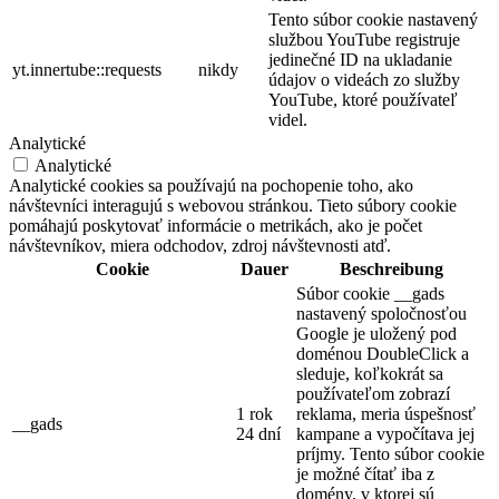
Tento súbor cookie nastavený
službou YouTube registruje
jedinečné ID na ukladanie
yt.innertube::requests
nikdy
údajov o videách zo služby
YouTube, ktoré používateľ
videl.
Analytické
Analytické
Analytické cookies sa používajú na pochopenie toho, ako
návštevníci interagujú s webovou stránkou. Tieto súbory cookie
pomáhajú poskytovať informácie o metrikách, ako je počet
návštevníkov, miera odchodov, zdroj návštevnosti atď.
Cookie
Dauer
Beschreibung
Súbor cookie __gads
nastavený spoločnosťou
Google je uložený pod
doménou DoubleClick a
sleduje, koľkokrát sa
používateľom zobrazí
1 rok
reklama, meria úspešnosť
__gads
24 dní
kampane a vypočítava jej
príjmy. Tento súbor cookie
je možné čítať iba z
domény, v ktorej sú