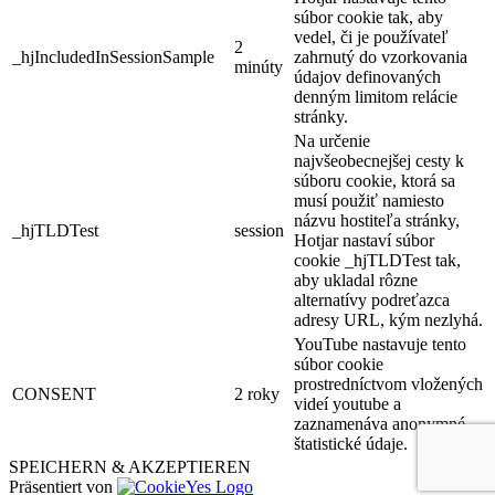
súbor cookie tak, aby
vedel, či je používateľ
2
_hjIncludedInSessionSample
zahrnutý do vzorkovania
minúty
údajov definovaných
denným limitom relácie
stránky.
Na určenie
najvšeobecnejšej cesty k
súboru cookie, ktorá sa
musí použiť namiesto
názvu hostiteľa stránky,
_hjTLDTest
session
Hotjar nastaví súbor
cookie _hjTLDTest tak,
aby ukladal rôzne
alternatívy podreťazca
adresy URL, kým nezlyhá.
YouTube nastavuje tento
súbor cookie
prostredníctvom vložených
CONSENT
2 roky
videí youtube a
zaznamenáva anonymné
štatistické údaje.
SPEICHERN & AKZEPTIEREN
Präsentiert von