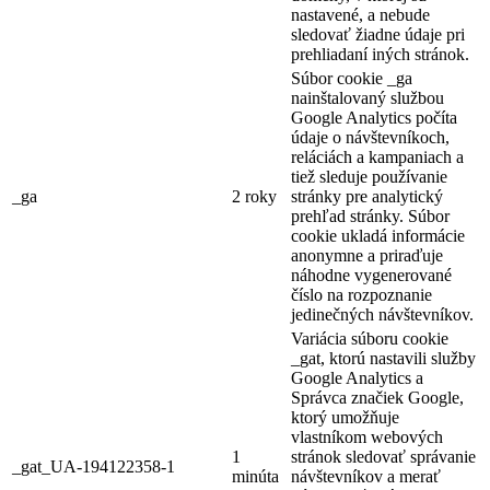
nastavené, a nebude
sledovať žiadne údaje pri
prehliadaní iných stránok.
Súbor cookie _ga
nainštalovaný službou
Google Analytics počíta
údaje o návštevníkoch,
reláciách a kampaniach a
tiež sleduje používanie
_ga
2 roky
stránky pre analytický
prehľad stránky. Súbor
cookie ukladá informácie
anonymne a priraďuje
náhodne vygenerované
číslo na rozpoznanie
jedinečných návštevníkov.
Variácia súboru cookie
_gat, ktorú nastavili služby
Google Analytics a
Správca značiek Google,
ktorý umožňuje
vlastníkom webových
1
stránok sledovať správanie
_gat_UA-194122358-1
minúta
návštevníkov a merať