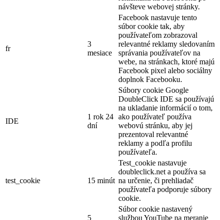
návšteve webovej stránky.
Facebook nastavuje tento
súbor cookie tak, aby
používateľom zobrazoval
3
relevantné reklamy sledovaním
fr
mesiace
správania používateľov na
webe, na stránkach, ktoré majú
Facebook pixel alebo sociálny
doplnok Facebooku.
Súbory cookie Google
DoubleClick IDE sa používajú
na ukladanie informácií o tom,
1 rok 24
ako používateľ používa
IDE
dní
webovú stránku, aby jej
prezentoval relevantné
reklamy a podľa profilu
používateľa.
Test_cookie nastavuje
doubleclick.net a používa sa
test_cookie
15 minút
na určenie, či prehliadač
používateľa podporuje súbory
cookie.
Súbor cookie nastavený
5
službou YouTube na meranie