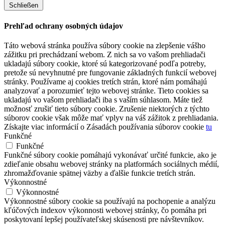
Schließen
Prehľad ochrany osobných údajov
Táto webová stránka používa súbory cookie na zlepšenie vášho
zážitku pri prechádzaní webom. Z nich sa vo vašom prehliadači
ukladajú súbory cookie, ktoré sú kategorizované podľa potreby,
pretože sú nevyhnutné pre fungovanie základných funkcií webovej
stránky. Používame aj cookies tretích strán, ktoré nám pomáhajú
analyzovať a porozumieť tejto webovej stránke. Tieto cookies sa
ukladajú vo vašom prehliadači iba s vaším súhlasom. Máte tiež
možnosť zrušiť tieto súbory cookie. Zrušenie niektorých z týchto
súborov cookie však môže mať vplyv na váš zážitok z prehliadania.
Získajte viac informácií o Zásadách používania súborov cookie
tu
Funkčné
Funkčné
Funkčné súbory cookie pomáhajú vykonávať určité funkcie, ako je
zdieľanie obsahu webovej stránky na platformách sociálnych médií,
zhromažďovanie spätnej väzby a ďalšie funkcie tretích strán.
Výkonnostné
Výkonnostné
Výkonnostné súbory cookie sa používajú na pochopenie a analýzu
kľúčových indexov výkonnosti webovej stránky, čo pomáha pri
poskytovaní lepšej používateľskej skúsenosti pre návštevníkov.