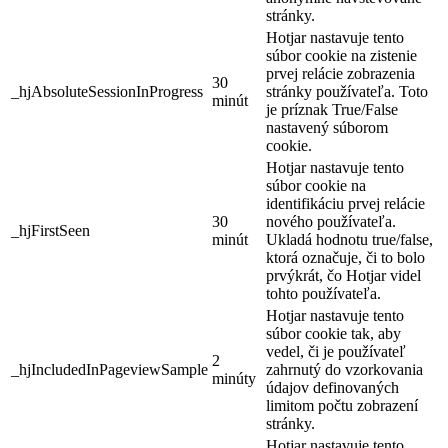
stránky.
Hotjar nastavuje tento
súbor cookie na zistenie
prvej relácie zobrazenia
30
_hjAbsoluteSessionInProgress
stránky používateľa. Toto
minút
je príznak True/False
nastavený súborom
cookie.
Hotjar nastavuje tento
súbor cookie na
identifikáciu prvej relácie
30
nového používateľa.
_hjFirstSeen
minút
Ukladá hodnotu true/false,
ktorá označuje, či to bolo
prvýkrát, čo Hotjar videl
tohto používateľa.
Hotjar nastavuje tento
súbor cookie tak, aby
vedel, či je používateľ
2
_hjIncludedInPageviewSample
zahrnutý do vzorkovania
minúty
údajov definovaných
limitom počtu zobrazení
stránky.
Hotjar nastavuje tento