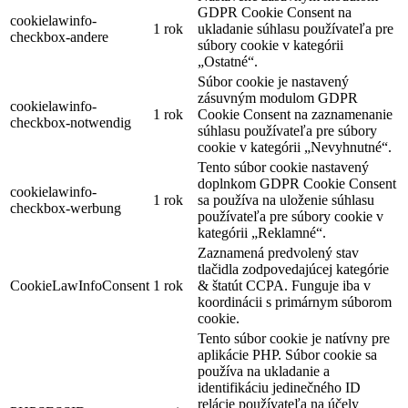
GDPR Cookie Consent na
cookielawinfo-
1 rok
ukladanie súhlasu používateľa pre
checkbox-andere
súbory cookie v kategórii
„Ostatné“.
Súbor cookie je nastavený
zásuvným modulom GDPR
cookielawinfo-
1 rok
Cookie Consent na zaznamenanie
checkbox-notwendig
súhlasu používateľa pre súbory
cookie v kategórii „Nevyhnutné“.
Tento súbor cookie nastavený
doplnkom GDPR Cookie Consent
cookielawinfo-
1 rok
sa používa na uloženie súhlasu
checkbox-werbung
používateľa pre súbory cookie v
kategórii „Reklamné“.
Zaznamená predvolený stav
tlačidla zodpovedajúcej kategórie
CookieLawInfoConsent
1 rok
& štatút CCPA. Funguje iba v
koordinácii s primárnym súborom
cookie.
Tento súbor cookie je natívny pre
aplikácie PHP. Súbor cookie sa
používa na ukladanie a
identifikáciu jedinečného ID
relácie používateľa na účely