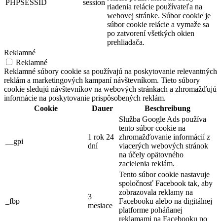
PHPSESSID
session
riadenia relácie používateľa na
webovej stránke. Súbor cookie je
súbor cookie relácie a vymaže sa
po zatvorení všetkých okien
prehliadača.
Reklamné
Reklamné
Reklamné súbory cookie sa používajú na poskytovanie relevantných
reklám a marketingových kampaní návštevníkom. Tieto súbory
cookie sledujú návštevníkov na webových stránkach a zhromažďujú
informácie na poskytovanie prispôsobených reklám.
Cookie
Dauer
Beschreibung
Služba Google Ads používa
tento súbor cookie na
1 rok 24
zhromažďovanie informácií z
__gpi
dní
viacerých webových stránok
na účely opätovného
zacielenia reklám.
Tento súbor cookie nastavuje
spoločnosť Facebook tak, aby
zobrazovala reklamy na
3
_fbp
Facebooku alebo na digitálnej
mesiace
platforme poháňanej
reklamami na Facebooku po