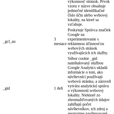
výkonnosť stránok. Prvok
vzoru v názve obsahuje
jedinečné identifikačné
číslo účtu alebo webovej
lokality, na ktoré sa
vzťahuje.
Poskytuje Správca značiek
Google na
3
experimentovanie s
_gcl_au
mesiace
reklamnou účinnosťou
webových stránok
využívajúcich ich služby.
Súbor cookie _gid
nainštalovaný službou
Google Analytics ukladá
informácie o tom, ako
návštevníci používajú
webovú stránku, a zároveň
vytvára analytickú správu
_gid
1 deň
o výkonnosti webovej
lokality. Niektoré zo
zhromažďovaných údajov
zahŕňajú počet
návštevníkov, ich zdroj a
anonymne navštevované