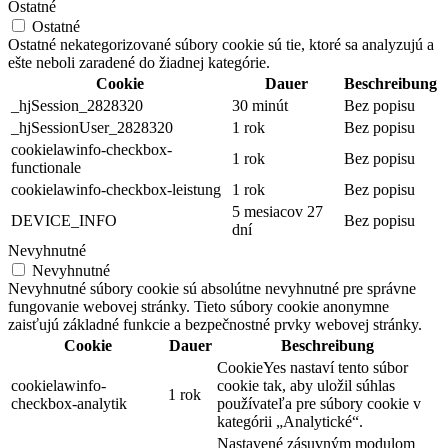
Ostatné
Ostatné
Ostatné nekategorizované súbory cookie sú tie, ktoré sa analyzujú a
ešte neboli zaradené do žiadnej kategórie.
Cookie
Dauer
Beschreibung
_hjSession_2828320
30 minút
Bez popisu
_hjSessionUser_2828320
1 rok
Bez popisu
cookielawinfo-checkbox-
1 rok
Bez popisu
functionale
cookielawinfo-checkbox-leistung
1 rok
Bez popisu
5 mesiacov 27
DEVICE_INFO
Bez popisu
dní
Nevyhnutné
Nevyhnutné
Nevyhnutné súbory cookie sú absolútne nevyhnutné pre správne
fungovanie webovej stránky. Tieto súbory cookie anonymne
zaisťujú základné funkcie a bezpečnostné prvky webovej stránky.
Cookie
Dauer
Beschreibung
CookieYes nastaví tento súbor
cookielawinfo-
cookie tak, aby uložil súhlas
1 rok
checkbox-analytik
používateľa pre súbory cookie v
kategórii „Analytické“.
Nastavené zásuvným modulom