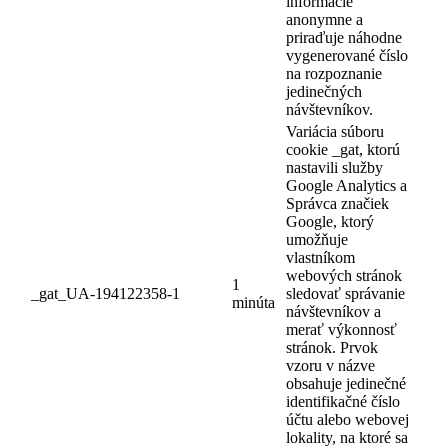
informácie
anonymne a
priraďuje náhodne
vygenerované číslo
na rozpoznanie
jedinečných
návštevníkov.
Variácia súboru
cookie _gat, ktorú
nastavili služby
Google Analytics a
Správca značiek
Google, ktorý
umožňuje
vlastníkom
webových stránok
1
_gat_UA-194122358-1
sledovať správanie
minúta
návštevníkov a
merať výkonnosť
stránok. Prvok
vzoru v názve
obsahuje jedinečné
identifikačné číslo
účtu alebo webovej
lokality, na ktoré sa