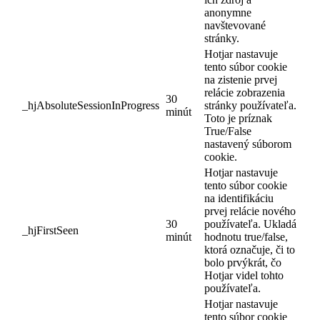
anonymne
navštevované
stránky.
Hotjar nastavuje
tento súbor cookie
na zistenie prvej
relácie zobrazenia
30
_hjAbsoluteSessionInProgress
stránky používateľa.
minút
Toto je príznak
True/False
nastavený súborom
cookie.
Hotjar nastavuje
tento súbor cookie
na identifikáciu
prvej relácie nového
30
používateľa. Ukladá
_hjFirstSeen
minút
hodnotu true/false,
ktorá označuje, či to
bolo prvýkrát, čo
Hotjar videl tohto
používateľa.
Hotjar nastavuje
tento súbor cookie