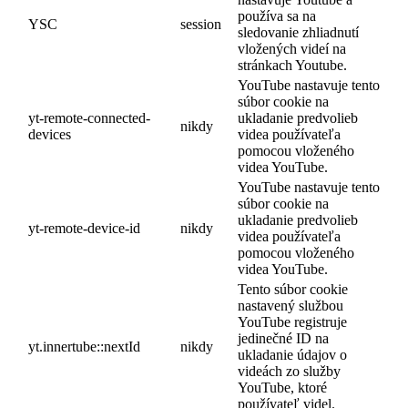
používa sa na
YSC
session
sledovanie zhliadnutí
vložených videí na
stránkach Youtube.
YouTube nastavuje tento
súbor cookie na
yt-remote-connected-
ukladanie predvolieb
nikdy
devices
videa používateľa
pomocou vloženého
videa YouTube.
YouTube nastavuje tento
súbor cookie na
ukladanie predvolieb
yt-remote-device-id
nikdy
videa používateľa
pomocou vloženého
videa YouTube.
Tento súbor cookie
nastavený službou
YouTube registruje
jedinečné ID na
yt.innertube::nextId
nikdy
ukladanie údajov o
videách zo služby
YouTube, ktoré
používateľ videl.