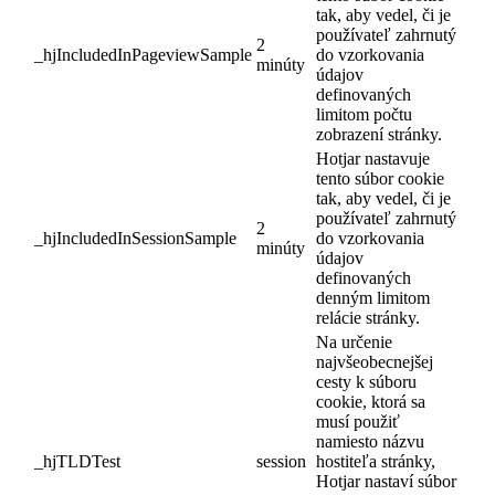
tak, aby vedel, či je
používateľ zahrnutý
2
_hjIncludedInPageviewSample
do vzorkovania
minúty
údajov
definovaných
limitom počtu
zobrazení stránky.
Hotjar nastavuje
tento súbor cookie
tak, aby vedel, či je
používateľ zahrnutý
2
_hjIncludedInSessionSample
do vzorkovania
minúty
údajov
definovaných
denným limitom
relácie stránky.
Na určenie
najvšeobecnejšej
cesty k súboru
cookie, ktorá sa
musí použiť
namiesto názvu
_hjTLDTest
session
hostiteľa stránky,
Hotjar nastaví súbor