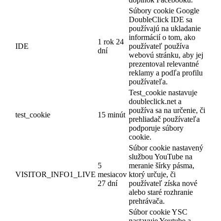
Súbory cookie Google
DoubleClick IDE sa
používajú na ukladanie
informácií o tom, ako
1 rok 24
IDE
používateľ používa
dní
webovú stránku, aby jej
prezentoval relevantné
reklamy a podľa profilu
používateľa.
Test_cookie nastavuje
doubleclick.net a
používa sa na určenie, či
test_cookie
15 minút
prehliadač používateľa
podporuje súbory
cookie.
Súbor cookie nastavený
službou YouTube na
5
meranie šírky pásma,
VISITOR_INFO1_LIVE
mesiacov
ktorý určuje, či
27 dní
používateľ získa nové
alebo staré rozhranie
prehrávača.
Súbor cookie YSC
nastavuje Youtube a