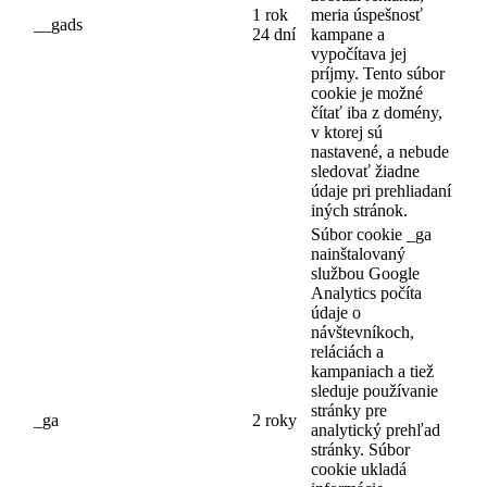
1 rok
meria úspešnosť
__gads
24 dní
kampane a
vypočítava jej
príjmy. Tento súbor
cookie je možné
čítať iba z domény,
v ktorej sú
nastavené, a nebude
sledovať žiadne
údaje pri prehliadaní
iných stránok.
Súbor cookie _ga
nainštalovaný
službou Google
Analytics počíta
údaje o
návštevníkoch,
reláciách a
kampaniach a tiež
sleduje používanie
stránky pre
_ga
2 roky
analytický prehľad
stránky. Súbor
cookie ukladá