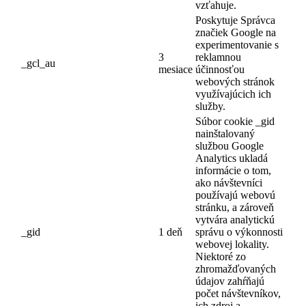
vzťahuje.
Poskytuje Správca
značiek Google na
experimentovanie s
3
reklamnou
_gcl_au
mesiace
účinnosťou
webových stránok
využívajúcich ich
služby.
Súbor cookie _gid
nainštalovaný
službou Google
Analytics ukladá
informácie o tom,
ako návštevníci
používajú webovú
stránku, a zároveň
vytvára analytickú
_gid
1 deň
správu o výkonnosti
webovej lokality.
Niektoré zo
zhromažďovaných
údajov zahŕňajú
počet návštevníkov,
ich zdroj a