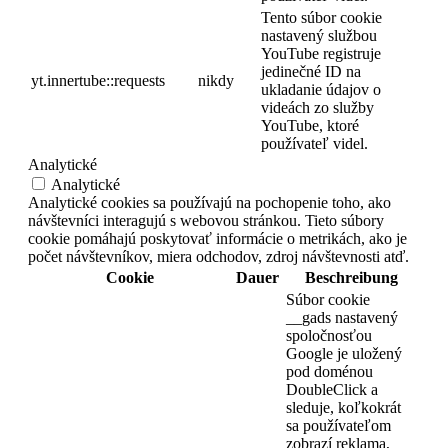
Tento súbor cookie
nastavený službou
YouTube registruje
jedinečné ID na
yt.innertube::requests
nikdy
ukladanie údajov o
videách zo služby
YouTube, ktoré
používateľ videl.
Analytické
Analytické
Analytické cookies sa používajú na pochopenie toho, ako
návštevníci interagujú s webovou stránkou. Tieto súbory
cookie pomáhajú poskytovať informácie o metrikách, ako je
počet návštevníkov, miera odchodov, zdroj návštevnosti atď.
Cookie
Dauer
Beschreibung
Súbor cookie
__gads nastavený
spoločnosťou
Google je uložený
pod doménou
DoubleClick a
sleduje, koľkokrát
sa používateľom
zobrazí reklama,