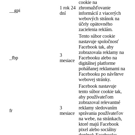
cookie na
1 rok 24
zhromažďovanie
__gpi
dní
informácií z viacerých
webových stránok na
účely opätovného
zacielenia reklám.
Tento súbor cookie
nastavuje spoločnosť
Facebook tak, aby
zobrazovala reklamy na
3
_fbp
Facebooku alebo na
mesiace
digitálnej platforme
poháňanej reklamami na
Facebooku po návšteve
webovej stránky.
Facebook nastavuje
tento súbor cookie tak,
aby používateľom
zobrazoval relevantné
3
reklamy sledovaním
fr
mesiace
správania používateľov
na webe, na stránkach,
ktoré majú Facebook
pixel alebo sociálny
doplnok Facebooku.