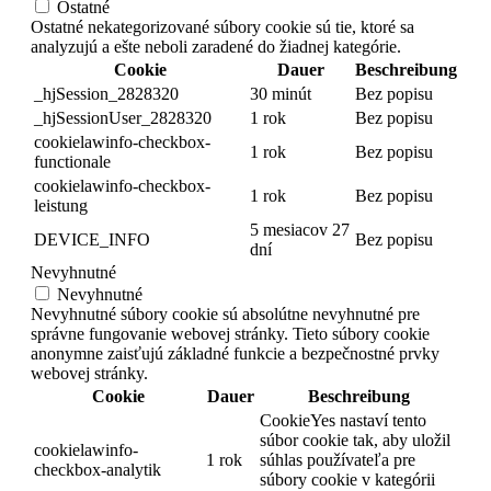
Ostatné
Ostatné nekategorizované súbory cookie sú tie, ktoré sa
analyzujú a ešte neboli zaradené do žiadnej kategórie.
Cookie
Dauer
Beschreibung
_hjSession_2828320
30 minút
Bez popisu
_hjSessionUser_2828320
1 rok
Bez popisu
cookielawinfo-checkbox-
1 rok
Bez popisu
functionale
cookielawinfo-checkbox-
1 rok
Bez popisu
leistung
5 mesiacov 27
DEVICE_INFO
Bez popisu
dní
Nevyhnutné
Nevyhnutné
Nevyhnutné súbory cookie sú absolútne nevyhnutné pre
správne fungovanie webovej stránky. Tieto súbory cookie
anonymne zaisťujú základné funkcie a bezpečnostné prvky
webovej stránky.
Cookie
Dauer
Beschreibung
CookieYes nastaví tento
súbor cookie tak, aby uložil
cookielawinfo-
1 rok
súhlas používateľa pre
checkbox-analytik
súbory cookie v kategórii