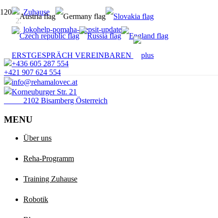
Zuhause
lokohelp-pomaha-zlepsit-update
ERSTGESPRÄCH VEREINBAREN
+436 605 287 554
+421 907 624 554
info@rehamalovec.at
Korneuburger Str. 21
2102 Bisamberg Österreich
MENU
Über uns
Reha-Programm
Training Zuhause
Robotik