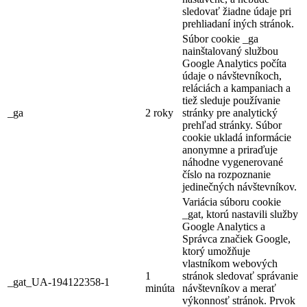
sledovať žiadne údaje pri
prehliadaní iných stránok.
Súbor cookie _ga
nainštalovaný službou
Google Analytics počíta
údaje o návštevníkoch,
reláciách a kampaniach a
tiež sleduje používanie
_ga
2 roky
stránky pre analytický
prehľad stránky. Súbor
cookie ukladá informácie
anonymne a priraďuje
náhodne vygenerované
číslo na rozpoznanie
jedinečných návštevníkov.
Variácia súboru cookie
_gat, ktorú nastavili služby
Google Analytics a
Správca značiek Google,
ktorý umožňuje
vlastníkom webových
1
stránok sledovať správanie
_gat_UA-194122358-1
minúta
návštevníkov a merať
výkonnosť stránok. Prvok