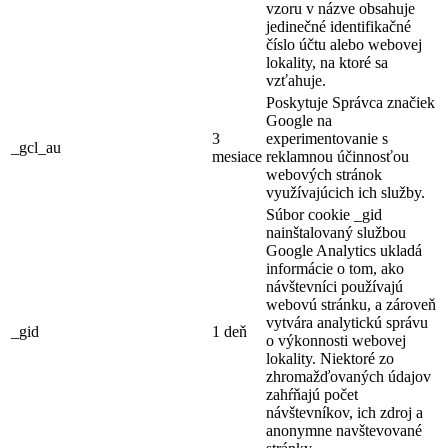
vzoru v názve obsahuje
jedinečné identifikačné
číslo účtu alebo webovej
lokality, na ktoré sa
vzťahuje.
Poskytuje Správca značiek
Google na
3
experimentovanie s
_gcl_au
mesiace
reklamnou účinnosťou
webových stránok
využívajúcich ich služby.
Súbor cookie _gid
nainštalovaný službou
Google Analytics ukladá
informácie o tom, ako
návštevníci používajú
webovú stránku, a zároveň
vytvára analytickú správu
_gid
1 deň
o výkonnosti webovej
lokality. Niektoré zo
zhromažďovaných údajov
zahŕňajú počet
návštevníkov, ich zdroj a
anonymne navštevované