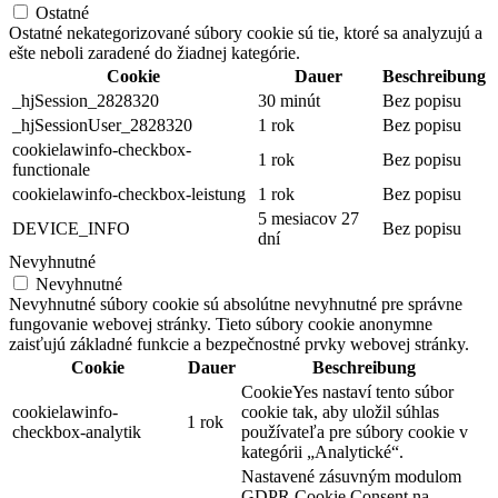
Ostatné
Ostatné nekategorizované súbory cookie sú tie, ktoré sa analyzujú a
ešte neboli zaradené do žiadnej kategórie.
Cookie
Dauer
Beschreibung
_hjSession_2828320
30 minút
Bez popisu
_hjSessionUser_2828320
1 rok
Bez popisu
cookielawinfo-checkbox-
1 rok
Bez popisu
functionale
cookielawinfo-checkbox-leistung
1 rok
Bez popisu
5 mesiacov 27
DEVICE_INFO
Bez popisu
dní
Nevyhnutné
Nevyhnutné
Nevyhnutné súbory cookie sú absolútne nevyhnutné pre správne
fungovanie webovej stránky. Tieto súbory cookie anonymne
zaisťujú základné funkcie a bezpečnostné prvky webovej stránky.
Cookie
Dauer
Beschreibung
CookieYes nastaví tento súbor
cookielawinfo-
cookie tak, aby uložil súhlas
1 rok
checkbox-analytik
používateľa pre súbory cookie v
kategórii „Analytické“.
Nastavené zásuvným modulom
GDPR Cookie Consent na