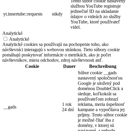
Tento súbor cookie nastavený
službou YouTube registruje
jedinečné ID na ukladanie
yt.innertube::requests
nikdy
údajov o videách zo služby
YouTube, ktoré používateľ
videl.
Analytické
Analytické
Analytické cookies sa používajú na pochopenie toho, ako
návštevníci interagujú s webovou stránkou. Tieto súbory cookie
pomáhajú poskytovať informácie o metrikách, ako je počet
návštevníkov, miera odchodov, zdroj návštevnosti atď.
Cookie
Dauer
Beschreibung
Súbor cookie __gads
nastavený spoločnosťou
Google je uložený pod
doménou DoubleClick a
sleduje, koľkokrát sa
používateľom zobrazí
1 rok
reklama, meria úspešnosť
__gads
24 dní
kampane a vypočítava jej
príjmy. Tento súbor cookie
je možné čítať iba z
domény, v ktorej sú
nastavené, a nebude