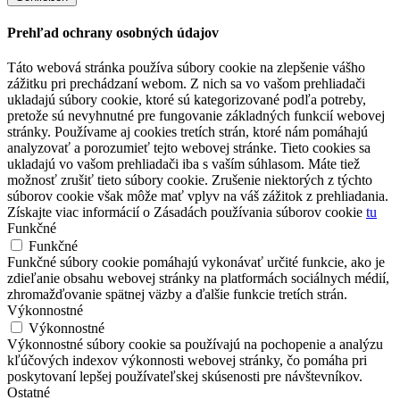
Prehľad ochrany osobných údajov
Táto webová stránka používa súbory cookie na zlepšenie vášho
zážitku pri prechádzaní webom. Z nich sa vo vašom prehliadači
ukladajú súbory cookie, ktoré sú kategorizované podľa potreby,
pretože sú nevyhnutné pre fungovanie základných funkcií webovej
stránky. Používame aj cookies tretích strán, ktoré nám pomáhajú
analyzovať a porozumieť tejto webovej stránke. Tieto cookies sa
ukladajú vo vašom prehliadači iba s vaším súhlasom. Máte tiež
možnosť zrušiť tieto súbory cookie. Zrušenie niektorých z týchto
súborov cookie však môže mať vplyv na váš zážitok z prehliadania.
Získajte viac informácií o Zásadách používania súborov cookie
tu
Funkčné
Funkčné
Funkčné súbory cookie pomáhajú vykonávať určité funkcie, ako je
zdieľanie obsahu webovej stránky na platformách sociálnych médií,
zhromažďovanie spätnej väzby a ďalšie funkcie tretích strán.
Výkonnostné
Výkonnostné
Výkonnostné súbory cookie sa používajú na pochopenie a analýzu
kľúčových indexov výkonnosti webovej stránky, čo pomáha pri
poskytovaní lepšej používateľskej skúsenosti pre návštevníkov.
Ostatné