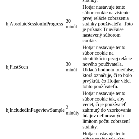
stránky.
Hotjar nastavuje tento
súbor cookie na zistenie
prvej relácie zobrazenia
30
_hjAbsoluteSessionInProgress
stránky používateľa. Toto
minút
je príznak True/False
nastavený súborom
cookie.
Hotjar nastavuje tento
súbor cookie na
identifikáciu prvej relácie
30
nového používateľa.
_hjFirstSeen
minút
Ukladá hodnotu true/false,
ktorá označuje, či to bolo
prvýkrát, čo Hotjar videl
tohto používateľa.
Hotjar nastavuje tento
súbor cookie tak, aby
vedel, či je používateľ
2
_hjIncludedInPageviewSample
zahrnutý do vzorkovania
minúty
údajov definovaných
limitom počtu zobrazení
stránky.
Hotjar nastavuje tento