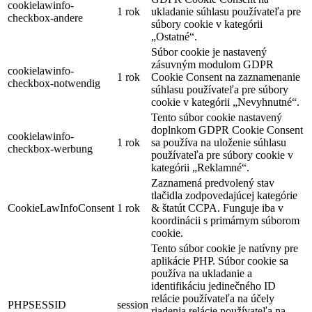
cookielawinfo-
1 rok
ukladanie súhlasu používateľa pre
checkbox-andere
súbory cookie v kategórii
„Ostatné“.
Súbor cookie je nastavený
zásuvným modulom GDPR
cookielawinfo-
1 rok
Cookie Consent na zaznamenanie
checkbox-notwendig
súhlasu používateľa pre súbory
cookie v kategórii „Nevyhnutné“.
Tento súbor cookie nastavený
doplnkom GDPR Cookie Consent
cookielawinfo-
1 rok
sa používa na uloženie súhlasu
checkbox-werbung
používateľa pre súbory cookie v
kategórii „Reklamné“.
Zaznamená predvolený stav
tlačidla zodpovedajúcej kategórie
CookieLawInfoConsent
1 rok
& štatút CCPA. Funguje iba v
koordinácii s primárnym súborom
cookie.
Tento súbor cookie je natívny pre
aplikácie PHP. Súbor cookie sa
používa na ukladanie a
identifikáciu jedinečného ID
relácie používateľa na účely
PHPSESSID
session
riadenia relácie používateľa na