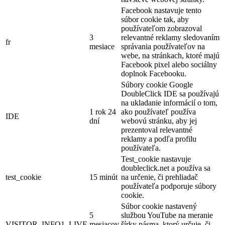
Facebook nastavuje tento
súbor cookie tak, aby
používateľom zobrazoval
3
relevantné reklamy sledovaním
fr
mesiace
správania používateľov na
webe, na stránkach, ktoré majú
Facebook pixel alebo sociálny
doplnok Facebooku.
Súbory cookie Google
DoubleClick IDE sa používajú
na ukladanie informácií o tom,
1 rok 24
ako používateľ používa
IDE
dní
webovú stránku, aby jej
prezentoval relevantné
reklamy a podľa profilu
používateľa.
Test_cookie nastavuje
doubleclick.net a používa sa
test_cookie
15 minút
na určenie, či prehliadač
používateľa podporuje súbory
cookie.
Súbor cookie nastavený
5
službou YouTube na meranie
VISITOR_INFO1_LIVE
mesiacov
šírky pásma, ktorý určuje, či