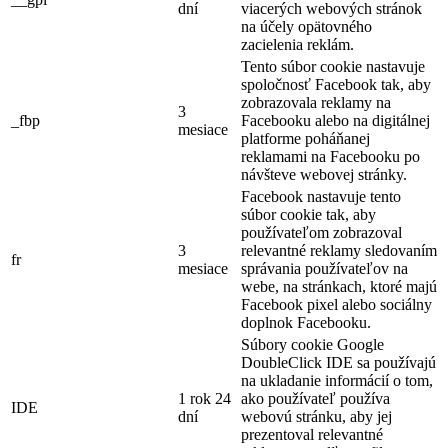
dní
viacerých webových stránok
na účely opätovného
zacielenia reklám.
Tento súbor cookie nastavuje
spoločnosť Facebook tak, aby
zobrazovala reklamy na
3
_fbp
Facebooku alebo na digitálnej
mesiace
platforme poháňanej
reklamami na Facebooku po
návšteve webovej stránky.
Facebook nastavuje tento
súbor cookie tak, aby
používateľom zobrazoval
3
relevantné reklamy sledovaním
fr
mesiace
správania používateľov na
webe, na stránkach, ktoré majú
Facebook pixel alebo sociálny
doplnok Facebooku.
Súbory cookie Google
DoubleClick IDE sa používajú
na ukladanie informácií o tom,
1 rok 24
ako používateľ používa
IDE
dní
webovú stránku, aby jej
prezentoval relevantné