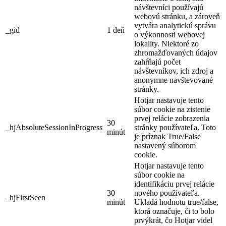
návštevníci používajú
webovú stránku, a zároveň
vytvára analytickú správu
_gid
1 deň
o výkonnosti webovej
lokality. Niektoré zo
zhromažďovaných údajov
zahŕňajú počet
návštevníkov, ich zdroj a
anonymne navštevované
stránky.
Hotjar nastavuje tento
súbor cookie na zistenie
prvej relácie zobrazenia
30
_hjAbsoluteSessionInProgress
stránky používateľa. Toto
minút
je príznak True/False
nastavený súborom
cookie.
Hotjar nastavuje tento
súbor cookie na
identifikáciu prvej relácie
30
nového používateľa.
_hjFirstSeen
minút
Ukladá hodnotu true/false,
ktorá označuje, či to bolo
prvýkrát, čo Hotjar videl