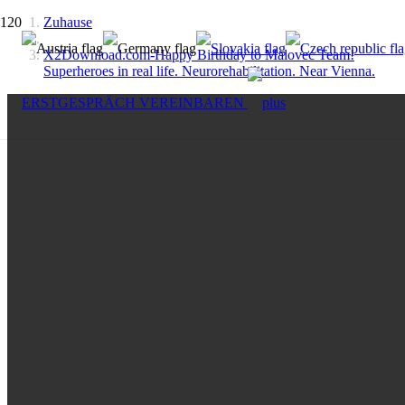
Zuhause
X2Download.com-Happy Birthday to Malovec Team!
Superheroes in real life. Neurorehabilitation. Near Vienna.
ERSTGESPRÄCH VEREINBAREN