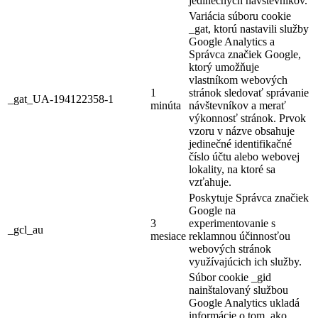
jedinečných návštevníkov.
Variácia súboru cookie
_gat, ktorú nastavili služby
Google Analytics a
Správca značiek Google,
ktorý umožňuje
vlastníkom webových
1
stránok sledovať správanie
_gat_UA-194122358-1
minúta
návštevníkov a merať
výkonnosť stránok. Prvok
vzoru v názve obsahuje
jedinečné identifikačné
číslo účtu alebo webovej
lokality, na ktoré sa
vzťahuje.
Poskytuje Správca značiek
Google na
3
experimentovanie s
_gcl_au
mesiace
reklamnou účinnosťou
webových stránok
využívajúcich ich služby.
Súbor cookie _gid
nainštalovaný službou
Google Analytics ukladá
informácie o tom, ako