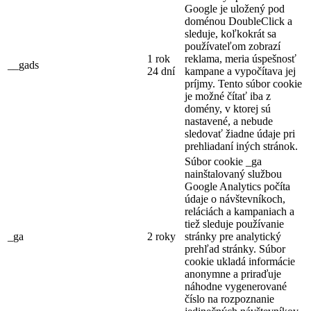
Google je uložený pod
doménou DoubleClick a
sleduje, koľkokrát sa
používateľom zobrazí
1 rok
reklama, meria úspešnosť
__gads
24 dní
kampane a vypočítava jej
príjmy. Tento súbor cookie
je možné čítať iba z
domény, v ktorej sú
nastavené, a nebude
sledovať žiadne údaje pri
prehliadaní iných stránok.
Súbor cookie _ga
nainštalovaný službou
Google Analytics počíta
údaje o návštevníkoch,
reláciách a kampaniach a
tiež sleduje používanie
_ga
2 roky
stránky pre analytický
prehľad stránky. Súbor
cookie ukladá informácie
anonymne a priraďuje
náhodne vygenerované
číslo na rozpoznanie