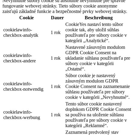
Nevyhnutné súbory cookie sú absolútne nevyhnutné pre správne
fungovanie webovej stránky. Tieto súbory cookie anonymne
zaisťujú základné funkcie a bezpečnostné prvky webovej stránky.
Cookie
Dauer
Beschreibung
CookieYes nastaví tento súbor
cookielawinfo-
cookie tak, aby uložil súhlas
1 rok
checkbox-analytik
používateľa pre súbory cookie v
kategórii „Analytické“.
Nastavené zásuvným modulom
GDPR Cookie Consent na
cookielawinfo-
1 rok
ukladanie súhlasu používateľa pre
checkbox-andere
súbory cookie v kategórii
„Ostatné“.
Súbor cookie je nastavený
zásuvným modulom GDPR
cookielawinfo-
1 rok
Cookie Consent na zaznamenanie
checkbox-notwendig
súhlasu používateľa pre súbory
cookie v kategórii „Nevyhnutné“.
Tento súbor cookie nastavený
doplnkom GDPR Cookie Consent
cookielawinfo-
1 rok
sa používa na uloženie súhlasu
checkbox-werbung
používateľa pre súbory cookie v
kategórii „Reklamné“.
Zaznamená predvolený stav