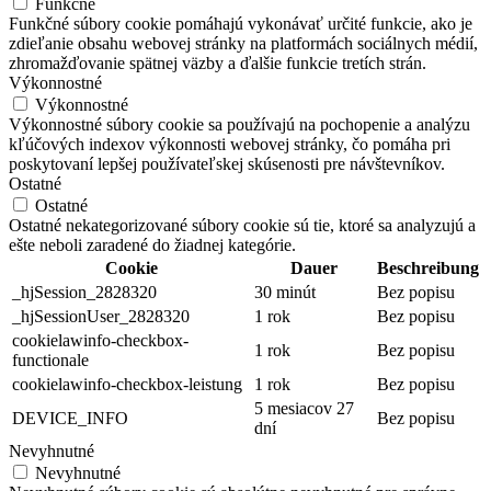
Funkčné
Funkčné súbory cookie pomáhajú vykonávať určité funkcie, ako je
zdieľanie obsahu webovej stránky na platformách sociálnych médií,
zhromažďovanie spätnej väzby a ďalšie funkcie tretích strán.
Výkonnostné
Výkonnostné
Výkonnostné súbory cookie sa používajú na pochopenie a analýzu
kľúčových indexov výkonnosti webovej stránky, čo pomáha pri
poskytovaní lepšej používateľskej skúsenosti pre návštevníkov.
Ostatné
Ostatné
Ostatné nekategorizované súbory cookie sú tie, ktoré sa analyzujú a
ešte neboli zaradené do žiadnej kategórie.
Cookie
Dauer
Beschreibung
_hjSession_2828320
30 minút
Bez popisu
_hjSessionUser_2828320
1 rok
Bez popisu
cookielawinfo-checkbox-
1 rok
Bez popisu
functionale
cookielawinfo-checkbox-leistung
1 rok
Bez popisu
5 mesiacov 27
DEVICE_INFO
Bez popisu
dní
Nevyhnutné
Nevyhnutné