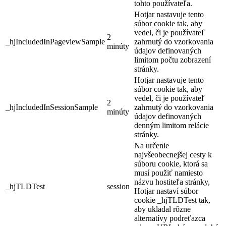
tohto používateľa.
Hotjar nastavuje tento
súbor cookie tak, aby
vedel, či je používateľ
2
_hjIncludedInPageviewSample
zahrnutý do vzorkovania
minúty
údajov definovaných
limitom počtu zobrazení
stránky.
Hotjar nastavuje tento
súbor cookie tak, aby
vedel, či je používateľ
2
_hjIncludedInSessionSample
zahrnutý do vzorkovania
minúty
údajov definovaných
denným limitom relácie
stránky.
Na určenie
najvšeobecnejšej cesty k
súboru cookie, ktorá sa
musí použiť namiesto
názvu hostiteľa stránky,
_hjTLDTest
session
Hotjar nastaví súbor
cookie _hjTLDTest tak,
aby ukladal rôzne
alternatívy podreťazca