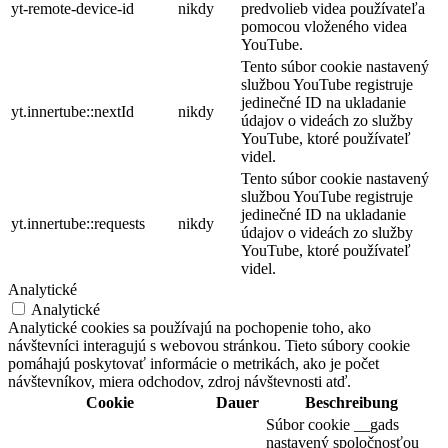
yt-remote-device-id
nikdy
predvolieb videa používateľa
pomocou vloženého videa
YouTube.
Tento súbor cookie nastavený
službou YouTube registruje
jedinečné ID na ukladanie
yt.innertube::nextId
nikdy
údajov o videách zo služby
YouTube, ktoré používateľ
videl.
Tento súbor cookie nastavený
službou YouTube registruje
jedinečné ID na ukladanie
yt.innertube::requests
nikdy
údajov o videách zo služby
YouTube, ktoré používateľ
videl.
Analytické
Analytické
Analytické cookies sa používajú na pochopenie toho, ako
návštevníci interagujú s webovou stránkou. Tieto súbory cookie
pomáhajú poskytovať informácie o metrikách, ako je počet
návštevníkov, miera odchodov, zdroj návštevnosti atď.
Cookie
Dauer
Beschreibung
Súbor cookie __gads
nastavený spoločnosťou