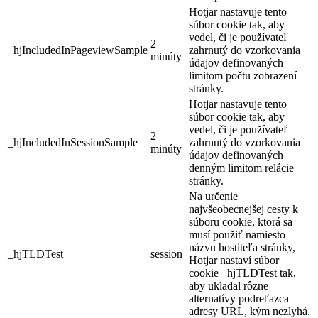
Hotjar nastavuje tento
súbor cookie tak, aby
vedel, či je používateľ
2
_hjIncludedInPageviewSample
zahrnutý do vzorkovania
minúty
údajov definovaných
limitom počtu zobrazení
stránky.
Hotjar nastavuje tento
súbor cookie tak, aby
vedel, či je používateľ
2
_hjIncludedInSessionSample
zahrnutý do vzorkovania
minúty
údajov definovaných
denným limitom relácie
stránky.
Na určenie
najvšeobecnejšej cesty k
súboru cookie, ktorá sa
musí použiť namiesto
názvu hostiteľa stránky,
_hjTLDTest
session
Hotjar nastaví súbor
cookie _hjTLDTest tak,
aby ukladal rôzne
alternatívy podreťazca
adresy URL, kým nezlyhá.