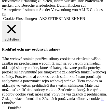
relevanteste Erfahrung zu bieten, indem wir sich Ihre Präferenzen
merken und Besuche wiederholen. Durch Klicken auf
"Akzeptieren" stimmen Sie der Verwendung von ALLE Cookies
zu.
Cookie-Einstellungen
AKZEPTIERT
ABLEHNEN
Schließen
Prehľad ochrany osobných údajov
Táto webová stránka používa súbory cookie na zlepšenie vášho
zážitku pri prechádzaní webom. Z nich sa vo vašom prehliadači
ukladajú súbory cookie, ktoré sú kategorizované podľa potreby,
pretože sú nevyhnutné pre fungovanie základných funkcií webovej
stránky. Používame aj cookies tretích strán, ktoré nám pomáhajú
analyzovať a porozumieť tejto webovej stránke. Tieto cookies sa
ukladajú vo vašom prehliadači iba s vaším súhlasom. Máte tiež
možnosť zrušiť tieto súbory cookie. Zrušenie niektorých z týchto
súborov cookie však môže mať vplyv na váš zážitok z prehliadania.
Získajte viac informácií o Zásadách používania súborov cookie
tu
Funkčné
Funkčné