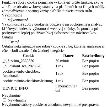
Funkčné súbory cookie pomáhajú vykonávať určité funkcie, ako je
zdieľanie obsahu webovej stránky na platformách sociálnych médií,
zhromažďovanie spätnej väzby a ďalšie funkcie tretích strán.
Výkonnostné
Výkonnostné
Výkonnostné súbory cookie sa používajú na pochopenie a analýzu
kľúčových indexov výkonnosti webovej stránky, čo pomáha pri
poskytovaní lepšej používateľskej skúsenosti pre návštevníkov.
Ostatné
Ostatné
Ostatné nekategorizované súbory cookie sú tie, ktoré sa analyzujú a
ešte neboli zaradené do žiadnej kategórie.
Cookie
Dauer
Beschreibung
_hjSession_2828320
30 minút
Bez popisu
_hjSessionUser_2828320
1 rok
Bez popisu
cookielawinfo-checkbox-
1 rok
Bez popisu
functionale
cookielawinfo-checkbox-leistung
1 rok
Bez popisu
5 mesiacov 27
DEVICE_INFO
Bez popisu
dní
Nevyhnutné
Nevyhnutné
Nevyhnutné súbory cookie sú absolútne nevyhnutné pre správne