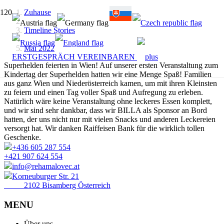
Zuhause
Timeline Stories
Mai 2022
ERSTGESPRÄCH VEREINBAREN
Superhelden feierten in Wien! Auf unserer ersten Veranstaltung zum
Kindertag der Superhelden hatten wir eine Menge Spaß! Familien
aus ganz Wien und Niederösterreich kamen, um mit ihren Kleinsten
zu feiern und einen Tag voller Spaß und Aufregung zu erleben.
Natürlich wäre keine Veranstaltung ohne leckeres Essen komplett,
und wir sind sehr dankbar, dass wir BILLA als Sponsor an Bord
hatten, der uns nicht nur mit vielen Snacks und anderen Leckereien
versorgt hat. Wir danken Raiffeisen Bank für die wirklich tollen
Geschenke.
+436 605 287 554
+421 907 624 554
info@rehamalovec.at
Korneuburger Str. 21
2102 Bisamberg Österreich
MENU
Über uns