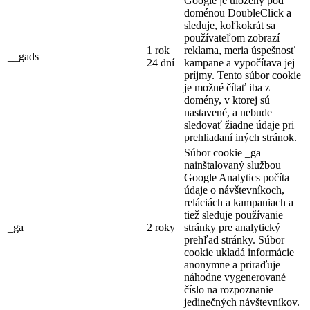
Google je uložený pod
doménou DoubleClick a
sleduje, koľkokrát sa
používateľom zobrazí
1 rok
reklama, meria úspešnosť
__gads
24 dní
kampane a vypočítava jej
príjmy. Tento súbor cookie
je možné čítať iba z
domény, v ktorej sú
nastavené, a nebude
sledovať žiadne údaje pri
prehliadaní iných stránok.
Súbor cookie _ga
nainštalovaný službou
Google Analytics počíta
údaje o návštevníkoch,
reláciách a kampaniach a
tiež sleduje používanie
_ga
2 roky
stránky pre analytický
prehľad stránky. Súbor
cookie ukladá informácie
anonymne a priraďuje
náhodne vygenerované
číslo na rozpoznanie
jedinečných návštevníkov.