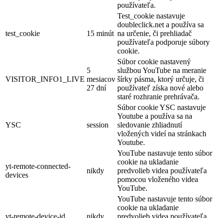
používateľa.
Test_cookie nastavuje
doubleclick.net a používa sa
test_cookie
15 minút
na určenie, či prehliadač
používateľa podporuje súbory
cookie.
Súbor cookie nastavený
5
službou YouTube na meranie
VISITOR_INFO1_LIVE
mesiacov
šírky pásma, ktorý určuje, či
27 dní
používateľ získa nové alebo
staré rozhranie prehrávača.
Súbor cookie YSC nastavuje
Youtube a používa sa na
YSC
session
sledovanie zhliadnutí
vložených videí na stránkach
Youtube.
YouTube nastavuje tento súbor
cookie na ukladanie
yt-remote-connected-
nikdy
predvolieb videa používateľa
devices
pomocou vloženého videa
YouTube.
YouTube nastavuje tento súbor
cookie na ukladanie
yt-remote-device-id
nikdy
predvolieb videa používateľa