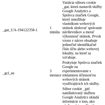
Variácia súboru cookie
_gat, ktorú nastavili služby
Google Analytics a
Správca značiek Google,
ktorý umožňuje
vlastníkom webových
1
stránok sledovať správanie
_gat_UA-194122358-1
minúta
návštevníkov a merať
výkonnosť stránok. Prvok
vzoru v názve obsahuje
jedinečné identifikačné
číslo účtu alebo webovej
lokality, na ktoré sa
vzťahuje.
Poskytuje Správca značiek
Google na
3
experimentovanie s
_gcl_au
mesiace
reklamnou účinnosťou
webových stránok
využívajúcich ich služby.
Súbor cookie _gid
nainštalovaný službou
Google Analytics ukladá
informácie o tom, ako