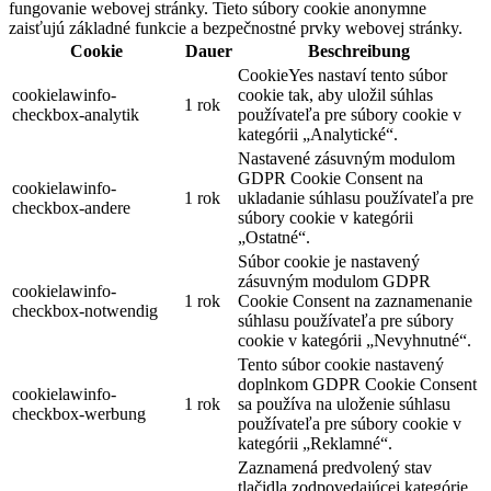
fungovanie webovej stránky. Tieto súbory cookie anonymne
zaisťujú základné funkcie a bezpečnostné prvky webovej stránky.
Cookie
Dauer
Beschreibung
CookieYes nastaví tento súbor
cookielawinfo-
cookie tak, aby uložil súhlas
1 rok
checkbox-analytik
používateľa pre súbory cookie v
kategórii „Analytické“.
Nastavené zásuvným modulom
GDPR Cookie Consent na
cookielawinfo-
1 rok
ukladanie súhlasu používateľa pre
checkbox-andere
súbory cookie v kategórii
„Ostatné“.
Súbor cookie je nastavený
zásuvným modulom GDPR
cookielawinfo-
1 rok
Cookie Consent na zaznamenanie
checkbox-notwendig
súhlasu používateľa pre súbory
cookie v kategórii „Nevyhnutné“.
Tento súbor cookie nastavený
doplnkom GDPR Cookie Consent
cookielawinfo-
1 rok
sa používa na uloženie súhlasu
checkbox-werbung
používateľa pre súbory cookie v
kategórii „Reklamné“.
Zaznamená predvolený stav
tlačidla zodpovedajúcej kategórie