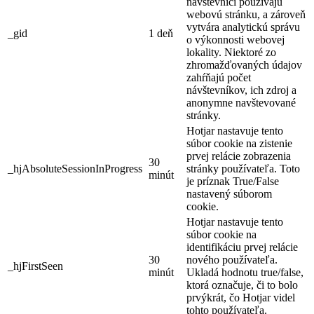
návštevníci používajú
webovú stránku, a zároveň
vytvára analytickú správu
_gid
1 deň
o výkonnosti webovej
lokality. Niektoré zo
zhromažďovaných údajov
zahŕňajú počet
návštevníkov, ich zdroj a
anonymne navštevované
stránky.
Hotjar nastavuje tento
súbor cookie na zistenie
prvej relácie zobrazenia
30
_hjAbsoluteSessionInProgress
stránky používateľa. Toto
minút
je príznak True/False
nastavený súborom
cookie.
Hotjar nastavuje tento
súbor cookie na
identifikáciu prvej relácie
30
nového používateľa.
_hjFirstSeen
minút
Ukladá hodnotu true/false,
ktorá označuje, či to bolo
prvýkrát, čo Hotjar videl
tohto používateľa.