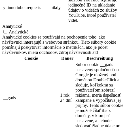
jedinečné ID na ukladanie
yt.innertube::requests
nikdy
údajov o videách zo služby
YouTube, ktoré používateľ
videl.
Analytické
Analytické
Analytické cookies sa používajú na pochopenie toho, ako
návštevníci interagujú s webovou stránkou. Tieto súbory cookie
pomáhajú poskytovať informácie o metrikách, ako je počet
návštevníkov, miera odchodov, zdroj návštevnosti atď.
Cookie
Dauer
Beschreibung
Súbor cookie __gads
nastavený spoločnosťou
Google je uložený pod
doménou DoubleClick a
sleduje, koľkokrát sa
používateľom zobrazí
1 rok
reklama, meria úspešnosť
__gads
24 dní
kampane a vypočítava jej
príjmy. Tento súbor cookie
je možné čítať iba z
domény, v ktorej sú
nastavené, a nebude
sledovať žiadne údaje pri