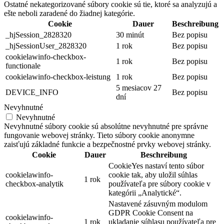
Ostatné nekategorizované súbory cookie sú tie, ktoré sa analyzujú a
ešte neboli zaradené do žiadnej kategórie.
Cookie
Dauer
Beschreibung
_hjSession_2828320
30 minút
Bez popisu
_hjSessionUser_2828320
1 rok
Bez popisu
cookielawinfo-checkbox-
1 rok
Bez popisu
functionale
cookielawinfo-checkbox-leistung
1 rok
Bez popisu
5 mesiacov 27
DEVICE_INFO
Bez popisu
dní
Nevyhnutné
Nevyhnutné
Nevyhnutné súbory cookie sú absolútne nevyhnutné pre správne
fungovanie webovej stránky. Tieto súbory cookie anonymne
zaisťujú základné funkcie a bezpečnostné prvky webovej stránky.
Cookie
Dauer
Beschreibung
CookieYes nastaví tento súbor
cookielawinfo-
cookie tak, aby uložil súhlas
1 rok
checkbox-analytik
používateľa pre súbory cookie v
kategórii „Analytické“.
Nastavené zásuvným modulom
GDPR Cookie Consent na
cookielawinfo-
1 rok
ukladanie súhlasu používateľa pre