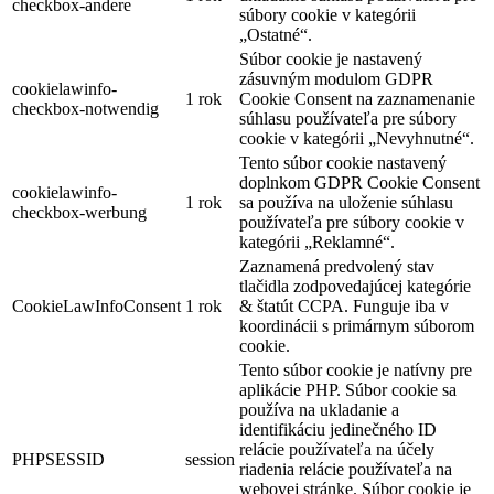
checkbox-andere
súbory cookie v kategórii
„Ostatné“.
Súbor cookie je nastavený
zásuvným modulom GDPR
cookielawinfo-
1 rok
Cookie Consent na zaznamenanie
checkbox-notwendig
súhlasu používateľa pre súbory
cookie v kategórii „Nevyhnutné“.
Tento súbor cookie nastavený
doplnkom GDPR Cookie Consent
cookielawinfo-
1 rok
sa používa na uloženie súhlasu
checkbox-werbung
používateľa pre súbory cookie v
kategórii „Reklamné“.
Zaznamená predvolený stav
tlačidla zodpovedajúcej kategórie
CookieLawInfoConsent
1 rok
& štatút CCPA. Funguje iba v
koordinácii s primárnym súborom
cookie.
Tento súbor cookie je natívny pre
aplikácie PHP. Súbor cookie sa
používa na ukladanie a
identifikáciu jedinečného ID
relácie používateľa na účely
PHPSESSID
session
riadenia relácie používateľa na
webovej stránke. Súbor cookie je