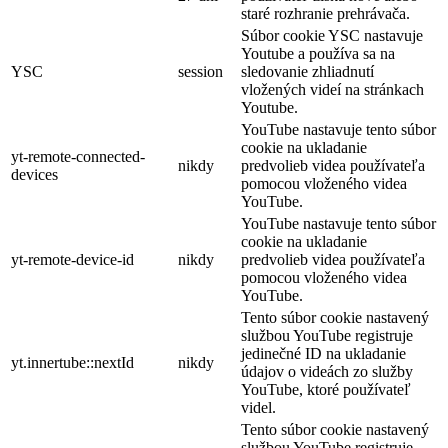
staré rozhranie prehrávača.
Súbor cookie YSC nastavuje
Youtube a používa sa na
YSC
session
sledovanie zhliadnutí
vložených videí na stránkach
Youtube.
YouTube nastavuje tento súbor
cookie na ukladanie
yt-remote-connected-
nikdy
predvolieb videa používateľa
devices
pomocou vloženého videa
YouTube.
YouTube nastavuje tento súbor
cookie na ukladanie
yt-remote-device-id
nikdy
predvolieb videa používateľa
pomocou vloženého videa
YouTube.
Tento súbor cookie nastavený
službou YouTube registruje
jedinečné ID na ukladanie
yt.innertube::nextId
nikdy
údajov o videách zo služby
YouTube, ktoré používateľ
videl.
Tento súbor cookie nastavený
službou YouTube registruje