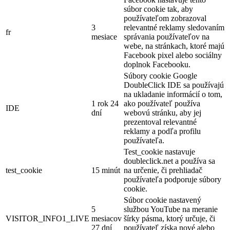
súbor cookie tak, aby
používateľom zobrazoval
3
relevantné reklamy sledovaním
fr
mesiace
správania používateľov na
webe, na stránkach, ktoré majú
Facebook pixel alebo sociálny
doplnok Facebooku.
Súbory cookie Google
DoubleClick IDE sa používajú
na ukladanie informácií o tom,
1 rok 24
ako používateľ používa
IDE
dní
webovú stránku, aby jej
prezentoval relevantné
reklamy a podľa profilu
používateľa.
Test_cookie nastavuje
doubleclick.net a používa sa
test_cookie
15 minút
na určenie, či prehliadač
používateľa podporuje súbory
cookie.
Súbor cookie nastavený
5
službou YouTube na meranie
VISITOR_INFO1_LIVE
mesiacov
šírky pásma, ktorý určuje, či
27 dní
používateľ získa nové alebo