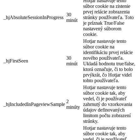
Hotjar nastavuje tento
súbor cookie na zistenie
prvej relácie zobrazenia
30
_hjAbsoluteSessionInProgress
stránky používateľa. Toto
minút
je príznak True/False
nastavený súborom
cookie.
Hotjar nastavuje tento
súbor cookie na
identifikáciu prvej relácie
30
nového používateľa.
_hjFirstSeen
minút
Ukladá hodnotu true/false,
ktorá označuje, či to bolo
prvýkrát, čo Hotjar videl
tohto používateľa.
Hotjar nastavuje tento
súbor cookie tak, aby
vedel, či je používateľ
2
_hjIncludedInPageviewSample
zahrnutý do vzorkovania
minúty
údajov definovaných
limitom počtu zobrazení
stránky.
Hotjar nastavuje tento
súbor cookie tak, aby
vedel, či je používateľ