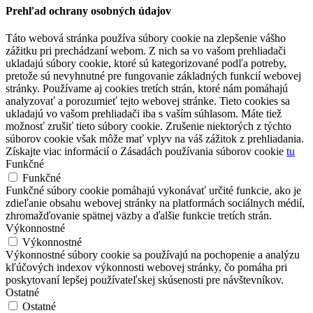
Prehľad ochrany osobných údajov
Táto webová stránka používa súbory cookie na zlepšenie vášho
zážitku pri prechádzaní webom. Z nich sa vo vašom prehliadači
ukladajú súbory cookie, ktoré sú kategorizované podľa potreby,
pretože sú nevyhnutné pre fungovanie základných funkcií webovej
stránky. Používame aj cookies tretích strán, ktoré nám pomáhajú
analyzovať a porozumieť tejto webovej stránke. Tieto cookies sa
ukladajú vo vašom prehliadači iba s vaším súhlasom. Máte tiež
možnosť zrušiť tieto súbory cookie. Zrušenie niektorých z týchto
súborov cookie však môže mať vplyv na váš zážitok z prehliadania.
Získajte viac informácií o Zásadách používania súborov cookie
tu
Funkčné
Funkčné
Funkčné súbory cookie pomáhajú vykonávať určité funkcie, ako je
zdieľanie obsahu webovej stránky na platformách sociálnych médií,
zhromažďovanie spätnej väzby a ďalšie funkcie tretích strán.
Výkonnostné
Výkonnostné
Výkonnostné súbory cookie sa používajú na pochopenie a analýzu
kľúčových indexov výkonnosti webovej stránky, čo pomáha pri
poskytovaní lepšej používateľskej skúsenosti pre návštevníkov.
Ostatné
Ostatné