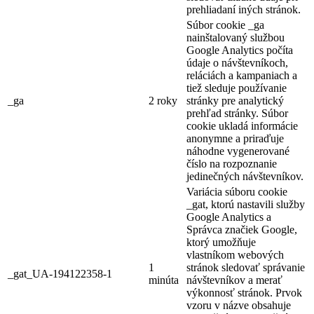
prehliadaní iných stránok.
Súbor cookie _ga
nainštalovaný službou
Google Analytics počíta
údaje o návštevníkoch,
reláciách a kampaniach a
tiež sleduje používanie
_ga
2 roky
stránky pre analytický
prehľad stránky. Súbor
cookie ukladá informácie
anonymne a priraďuje
náhodne vygenerované
číslo na rozpoznanie
jedinečných návštevníkov.
Variácia súboru cookie
_gat, ktorú nastavili služby
Google Analytics a
Správca značiek Google,
ktorý umožňuje
vlastníkom webových
1
stránok sledovať správanie
_gat_UA-194122358-1
minúta
návštevníkov a merať
výkonnosť stránok. Prvok
vzoru v názve obsahuje