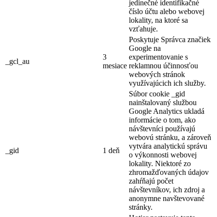
jedinečné identifikačné
číslo účtu alebo webovej
lokality, na ktoré sa
vzťahuje.
Poskytuje Správca značiek
Google na
3
experimentovanie s
_gcl_au
mesiace
reklamnou účinnosťou
webových stránok
využívajúcich ich služby.
Súbor cookie _gid
nainštalovaný službou
Google Analytics ukladá
informácie o tom, ako
návštevníci používajú
webovú stránku, a zároveň
vytvára analytickú správu
_gid
1 deň
o výkonnosti webovej
lokality. Niektoré zo
zhromažďovaných údajov
zahŕňajú počet
návštevníkov, ich zdroj a
anonymne navštevované
stránky.