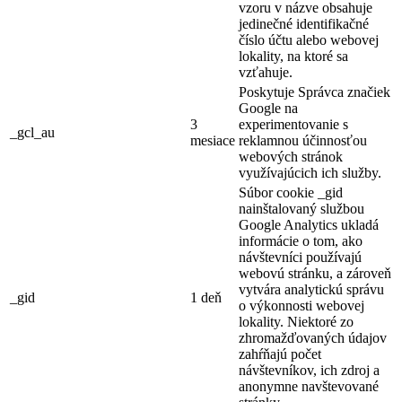
vzoru v názve obsahuje
jedinečné identifikačné
číslo účtu alebo webovej
lokality, na ktoré sa
vzťahuje.
Poskytuje Správca značiek
Google na
3
experimentovanie s
_gcl_au
mesiace
reklamnou účinnosťou
webových stránok
využívajúcich ich služby.
Súbor cookie _gid
nainštalovaný službou
Google Analytics ukladá
informácie o tom, ako
návštevníci používajú
webovú stránku, a zároveň
vytvára analytickú správu
_gid
1 deň
o výkonnosti webovej
lokality. Niektoré zo
zhromažďovaných údajov
zahŕňajú počet
návštevníkov, ich zdroj a
anonymne navštevované