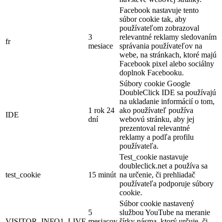
Facebook nastavuje tento
súbor cookie tak, aby
používateľom zobrazoval
3
relevantné reklamy sledovaním
fr
mesiace
správania používateľov na
webe, na stránkach, ktoré majú
Facebook pixel alebo sociálny
doplnok Facebooku.
Súbory cookie Google
DoubleClick IDE sa používajú
na ukladanie informácií o tom,
1 rok 24
ako používateľ používa
IDE
dní
webovú stránku, aby jej
prezentoval relevantné
reklamy a podľa profilu
používateľa.
Test_cookie nastavuje
doubleclick.net a používa sa
test_cookie
15 minút
na určenie, či prehliadač
používateľa podporuje súbory
cookie.
Súbor cookie nastavený
5
službou YouTube na meranie
VISITOR_INFO1_LIVE
mesiacov
šírky pásma, ktorý určuje, či