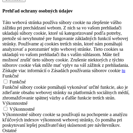
Prehľad ochrany osobných údajov
Táto webová stránka používa súbory cookie na zlepšenie vášho
zážitku pri prechádzaní webom. Z nich sa vo vašom prehliadači
ukladajú súbory cookie, ktoré sú kategorizované podľa potreby,
pretože sú nevyhnutné pre fungovanie základných funkcií webovej
stránky. Používame aj cookies tretích strán, ktoré nám pomáhajú
analyzovať a porozumieť tejto webovej stránke. Tieto cookies sa
ukladajú vo vašom prehliadači iba s vaším súhlasom. Máte tiež
možnosť zrušiť tieto súbory cookie. Zrušenie niektorých z týchto
súborov cookie však môže mať vplyv na váš zážitok z prehliadania.
Získajte viac informácií o Zásadách používania súborov cookie
tu
Funkčné
Funkčné
Funkčné súbory cookie pomáhajú vykonávať určité funkcie, ako je
zdieľanie obsahu webovej stránky na platformách sociálnych médií,
zhromažďovanie spätnej väzby a ďalšie funkcie tretích strán.
Výkonnostné
Výkonnostné
Výkonnostné súbory cookie sa používajú na pochopenie a analýzu
kľúčových indexov výkonnosti webovej stránky, čo pomáha pri
poskytovaní lepšej používateľskej skúsenosti pre návštevníkov.
Ostatné