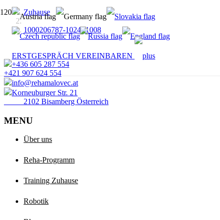
Zuhause
1000206787-1024×1008
ERSTGESPRÄCH VEREINBAREN
+436 605 287 554
+421 907 624 554
info@rehamalovec.at
Korneuburger Str. 21
2102 Bisamberg Österreich
MENU
Über uns
Reha-Programm
Training Zuhause
Robotik