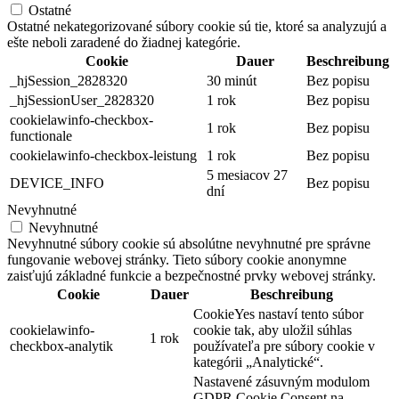
Ostatné
Ostatné nekategorizované súbory cookie sú tie, ktoré sa analyzujú a
ešte neboli zaradené do žiadnej kategórie.
Cookie
Dauer
Beschreibung
_hjSession_2828320
30 minút
Bez popisu
_hjSessionUser_2828320
1 rok
Bez popisu
cookielawinfo-checkbox-
1 rok
Bez popisu
functionale
cookielawinfo-checkbox-leistung
1 rok
Bez popisu
5 mesiacov 27
DEVICE_INFO
Bez popisu
dní
Nevyhnutné
Nevyhnutné
Nevyhnutné súbory cookie sú absolútne nevyhnutné pre správne
fungovanie webovej stránky. Tieto súbory cookie anonymne
zaisťujú základné funkcie a bezpečnostné prvky webovej stránky.
Cookie
Dauer
Beschreibung
CookieYes nastaví tento súbor
cookielawinfo-
cookie tak, aby uložil súhlas
1 rok
checkbox-analytik
používateľa pre súbory cookie v
kategórii „Analytické“.
Nastavené zásuvným modulom
GDPR Cookie Consent na