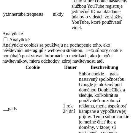
Tento súbor cookie nastavený
službou YouTube registruje
jedinečné ID na ukladanie
yt.innertube::requests
nikdy
údajov o videách zo služby
YouTube, ktoré používateľ
videl.
Analytické
Analytické
Analytické cookies sa používajú na pochopenie toho, ako
návštevníci interagujú s webovou stránkou. Tieto súbory cookie
pomáhajú poskytovať informácie o metrikách, ako je počet
návštevníkov, miera odchodov, zdroj návštevnosti atď.
Cookie
Dauer
Beschreibung
Súbor cookie __gads
nastavený spoločnosťou
Google je uložený pod
doménou DoubleClick a
sleduje, koľkokrát sa
používateľom zobrazí
1 rok
reklama, meria úspešnosť
__gads
24 dní
kampane a vypočítava jej
príjmy. Tento súbor cookie
je možné čítať iba z
domény, v ktorej sú
nastavené, a nebude