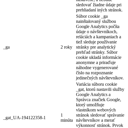
sledovať žiadne údaje pri
prehliadaní iných stránok.
Súbor cookie _ga
nainštalovaný službou
Google Analytics počíta
údaje o návštevníkoch,
reláciách a kampaniach a
tiež sleduje používanie
_ga
2 roky
stránky pre analytický
prehľad stránky. Súbor
cookie ukladá informácie
anonymne a priraďuje
náhodne vygenerované
číslo na rozpoznanie
jedinečných návštevníkov.
Variácia súboru cookie
_gat, ktorú nastavili služby
Google Analytics a
Správca značiek Google,
ktorý umožňuje
vlastníkom webových
1
stránok sledovať správanie
_gat_UA-194122358-1
minúta
návštevníkov a merať
výkonnosť stránok. Prvok