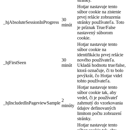
stránky.
Hotjar nastavuje tento
súbor cookie na zistenie
prvej relácie zobrazenia
30
_hjAbsoluteSessionInProgress
stránky používateľa. Toto
minút
je príznak True/False
nastavený súborom
cookie.
Hotjar nastavuje tento
súbor cookie na
identifikáciu prvej relácie
30
nového používateľa.
_hjFirstSeen
minút
Ukladá hodnotu true/false,
ktorá označuje, či to bolo
prvýkrát, čo Hotjar videl
tohto používateľa.
Hotjar nastavuje tento
súbor cookie tak, aby
vedel, či je používateľ
2
_hjIncludedInPageviewSample
zahrnutý do vzorkovania
minúty
údajov definovaných
limitom počtu zobrazení
stránky.
Hotjar nastavuje tento