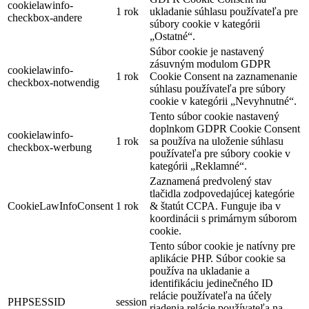
cookielawinfo-
1 rok
ukladanie súhlasu používateľa pre
checkbox-andere
súbory cookie v kategórii
„Ostatné“.
Súbor cookie je nastavený
zásuvným modulom GDPR
cookielawinfo-
1 rok
Cookie Consent na zaznamenanie
checkbox-notwendig
súhlasu používateľa pre súbory
cookie v kategórii „Nevyhnutné“.
Tento súbor cookie nastavený
doplnkom GDPR Cookie Consent
cookielawinfo-
1 rok
sa používa na uloženie súhlasu
checkbox-werbung
používateľa pre súbory cookie v
kategórii „Reklamné“.
Zaznamená predvolený stav
tlačidla zodpovedajúcej kategórie
CookieLawInfoConsent
1 rok
& štatút CCPA. Funguje iba v
koordinácii s primárnym súborom
cookie.
Tento súbor cookie je natívny pre
aplikácie PHP. Súbor cookie sa
používa na ukladanie a
identifikáciu jedinečného ID
relácie používateľa na účely
PHPSESSID
session
riadenia relácie používateľa na