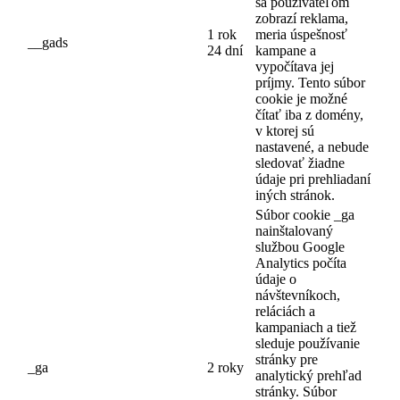
sa používateľom
zobrazí reklama,
1 rok
meria úspešnosť
__gads
24 dní
kampane a
vypočítava jej
príjmy. Tento súbor
cookie je možné
čítať iba z domény,
v ktorej sú
nastavené, a nebude
sledovať žiadne
údaje pri prehliadaní
iných stránok.
Súbor cookie _ga
nainštalovaný
službou Google
Analytics počíta
údaje o
návštevníkoch,
reláciách a
kampaniach a tiež
sleduje používanie
stránky pre
_ga
2 roky
analytický prehľad
stránky. Súbor