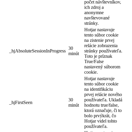
počet návštevníkov,
ich zdroj a
anonymne
navštevované
stránky.
Hotjar nastavuje
tento súbor cookie
na zistenie prvej
relácie zobrazenia
30
_hjAbsoluteSessionInProgress
stránky používateľa.
minút
Toto je príznak
True/False
nastavený súborom
cookie.
Hotjar nastavuje
tento súbor cookie
na identifikáciu
prvej relácie nového
30
používateľa. Ukladá
_hjFirstSeen
minút
hodnotu true/false,
ktorá označuje, či to
bolo prvýkrát, čo
Hotjar videl tohto
používateľa.