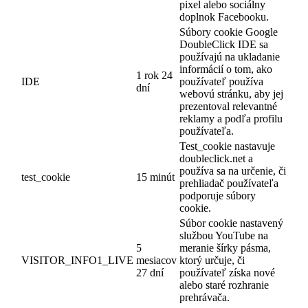
pixel alebo sociálny
doplnok Facebooku.
Súbory cookie Google
DoubleClick IDE sa
používajú na ukladanie
informácií o tom, ako
1 rok 24
IDE
používateľ používa
dní
webovú stránku, aby jej
prezentoval relevantné
reklamy a podľa profilu
používateľa.
Test_cookie nastavuje
doubleclick.net a
používa sa na určenie, či
test_cookie
15 minút
prehliadač používateľa
podporuje súbory
cookie.
Súbor cookie nastavený
službou YouTube na
5
meranie šírky pásma,
VISITOR_INFO1_LIVE
mesiacov
ktorý určuje, či
27 dní
používateľ získa nové
alebo staré rozhranie
prehrávača.