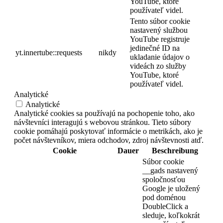
YouTube, ktoré
používateľ videl.
Tento súbor cookie
nastavený službou
YouTube registruje
jedinečné ID na
yt.innertube::requests
nikdy
ukladanie údajov o
videách zo služby
YouTube, ktoré
používateľ videl.
Analytické
Analytické
Analytické cookies sa používajú na pochopenie toho, ako
návštevníci interagujú s webovou stránkou. Tieto súbory
cookie pomáhajú poskytovať informácie o metrikách, ako je
počet návštevníkov, miera odchodov, zdroj návštevnosti atď.
Cookie
Dauer
Beschreibung
Súbor cookie
__gads nastavený
spoločnosťou
Google je uložený
pod doménou
DoubleClick a
sleduje, koľkokrát