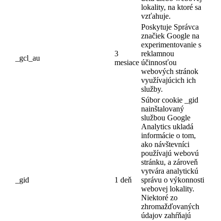
lokality, na ktoré sa
vzťahuje.
Poskytuje Správca
značiek Google na
experimentovanie s
3
reklamnou
_gcl_au
mesiace
účinnosťou
webových stránok
využívajúcich ich
služby.
Súbor cookie _gid
nainštalovaný
službou Google
Analytics ukladá
informácie o tom,
ako návštevníci
používajú webovú
stránku, a zároveň
vytvára analytickú
_gid
1 deň
správu o výkonnosti
webovej lokality.
Niektoré zo
zhromažďovaných
údajov zahŕňajú