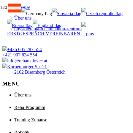
Zuhause
Über uns
physioterapia-rehabilitation-zentrum
ERSTGESPRÄCH VEREINBAREN
+436 605 287 554
+421 907 624 554
info@rehamalovec.at
Korneuburger Str. 21
2102 Bisamberg Österreich
MENU
Über uns
Reha-Programm
Training Zuhause
Robotik