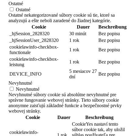
Ostatné
Ostatné
Ostatné nekategorizované súbory cookie sú tie, ktoré sa
analyzujú a ešte neboli zaradené do žiadnej kategórie.
Cookie
Dauer
Beschreibung
_hjSession_2828320
30 minút
Bez popisu
_hjSessionUser_2828320
1 rok
Bez popisu
cookielawinfo-checkbox-
1 rok
Bez popisu
functionale
cookielawinfo-checkbox-
1 rok
Bez popisu
leistung
5 mesiacov 27
DEVICE_INFO
Bez popisu
dní
Nevyhnutné
Nevyhnutné
Nevyhnutné súbory cookie sú absolútne nevyhnutné pre
správne fungovanie webovej stránky. Tieto súbory cookie
anonymne zaisťujú základné funkcie a bezpečnostné prvky
webovej stránky.
Cookie
Dauer
Beschreibung
CookieYes nastaví tento
súbor cookie tak, aby uložil
cookielawinfo-
1 rok
súhlas používateľa pre