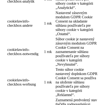
checkbox-analytik
súbory cookie v kategórii
„Analytické“.
Nastavené zásuvným
modulom GDPR Cookie
cookielawinfo-
Consent na ukladanie
1 rok
checkbox-andere
súhlasu používateľa pre
súbory cookie v kategórii
„Ostatné“.
Súbor cookie je nastavený
zásuvným modulom GDPR
Cookie Consent na
cookielawinfo-
1 rok
zaznamenanie súhlasu
checkbox-notwendig
používateľa pre súbory
cookie v kategórii
„Nevyhnutné“.
Tento súbor cookie
nastavený doplnkom GDPR
Cookie Consent sa používa
cookielawinfo-
1 rok
na uloženie súhlasu
checkbox-werbung
používateľa pre súbory
cookie v kategórii
„Reklamné“.
Zaznamená predvolený stav
tlačidla zodpovedajúcej