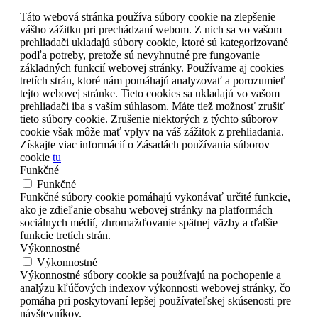
Táto webová stránka používa súbory cookie na zlepšenie
vášho zážitku pri prechádzaní webom. Z nich sa vo vašom
prehliadači ukladajú súbory cookie, ktoré sú kategorizované
podľa potreby, pretože sú nevyhnutné pre fungovanie
základných funkcií webovej stránky. Používame aj cookies
tretích strán, ktoré nám pomáhajú analyzovať a porozumieť
tejto webovej stránke. Tieto cookies sa ukladajú vo vašom
prehliadači iba s vaším súhlasom. Máte tiež možnosť zrušiť
tieto súbory cookie. Zrušenie niektorých z týchto súborov
cookie však môže mať vplyv na váš zážitok z prehliadania.
Získajte viac informácií o Zásadách používania súborov
cookie
tu
Funkčné
Funkčné
Funkčné súbory cookie pomáhajú vykonávať určité funkcie,
ako je zdieľanie obsahu webovej stránky na platformách
sociálnych médií, zhromažďovanie spätnej väzby a ďalšie
funkcie tretích strán.
Výkonnostné
Výkonnostné
Výkonnostné súbory cookie sa používajú na pochopenie a
analýzu kľúčových indexov výkonnosti webovej stránky, čo
pomáha pri poskytovaní lepšej používateľskej skúsenosti pre
návštevníkov.