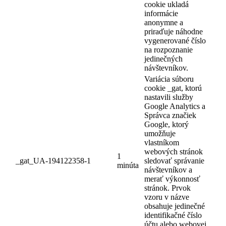
cookie ukladá
informácie
anonymne a
priraďuje náhodne
vygenerované číslo
na rozpoznanie
jedinečných
návštevníkov.
Variácia súboru
cookie _gat, ktorú
nastavili služby
Google Analytics a
Správca značiek
Google, ktorý
umožňuje
vlastníkom
webových stránok
1
_gat_UA-194122358-1
sledovať správanie
minúta
návštevníkov a
merať výkonnosť
stránok. Prvok
vzoru v názve
obsahuje jedinečné
identifikačné číslo
účtu alebo webovej