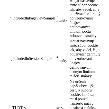
Hotjar nastavuje
tento súbor cookie
tak, aby vedel, či je
používateľ zahrnutý
2
_hjIncludedInPageviewSample
do vzorkovania
minúty
údajov
definovaných
limitom počtu
zobrazení stránky.
Hotjar nastavuje
tento súbor cookie
tak, aby vedel, či je
používateľ zahrnutý
2
_hjIncludedInSessionSample
do vzorkovania
minúty
údajov
definovaných
denným limitom
relácie stránky.
Na určenie
najvšeobecnejšej
cesty k súboru
cookie, ktorá sa
musí použiť
namiesto názvu
_hjTLDTest
session
hostiteľa stránky,