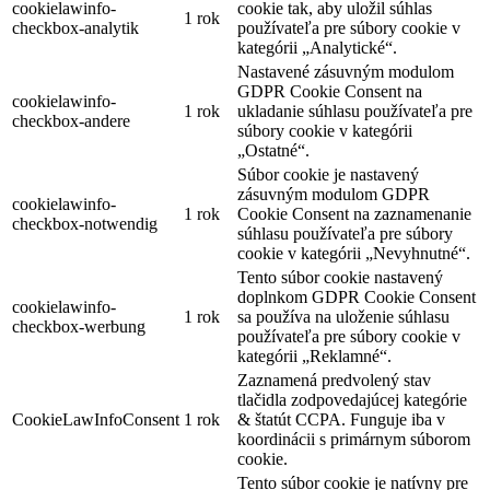
cookielawinfo-
cookie tak, aby uložil súhlas
1 rok
checkbox-analytik
používateľa pre súbory cookie v
kategórii „Analytické“.
Nastavené zásuvným modulom
GDPR Cookie Consent na
cookielawinfo-
1 rok
ukladanie súhlasu používateľa pre
checkbox-andere
súbory cookie v kategórii
„Ostatné“.
Súbor cookie je nastavený
zásuvným modulom GDPR
cookielawinfo-
1 rok
Cookie Consent na zaznamenanie
checkbox-notwendig
súhlasu používateľa pre súbory
cookie v kategórii „Nevyhnutné“.
Tento súbor cookie nastavený
doplnkom GDPR Cookie Consent
cookielawinfo-
1 rok
sa používa na uloženie súhlasu
checkbox-werbung
používateľa pre súbory cookie v
kategórii „Reklamné“.
Zaznamená predvolený stav
tlačidla zodpovedajúcej kategórie
CookieLawInfoConsent
1 rok
& štatút CCPA. Funguje iba v
koordinácii s primárnym súborom
cookie.
Tento súbor cookie je natívny pre