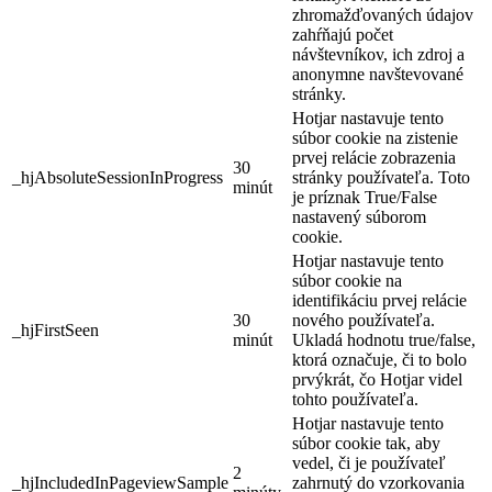
zhromažďovaných údajov
zahŕňajú počet
návštevníkov, ich zdroj a
anonymne navštevované
stránky.
Hotjar nastavuje tento
súbor cookie na zistenie
prvej relácie zobrazenia
30
_hjAbsoluteSessionInProgress
stránky používateľa. Toto
minút
je príznak True/False
nastavený súborom
cookie.
Hotjar nastavuje tento
súbor cookie na
identifikáciu prvej relácie
30
nového používateľa.
_hjFirstSeen
minút
Ukladá hodnotu true/false,
ktorá označuje, či to bolo
prvýkrát, čo Hotjar videl
tohto používateľa.
Hotjar nastavuje tento
súbor cookie tak, aby
vedel, či je používateľ
2
_hjIncludedInPageviewSample
zahrnutý do vzorkovania