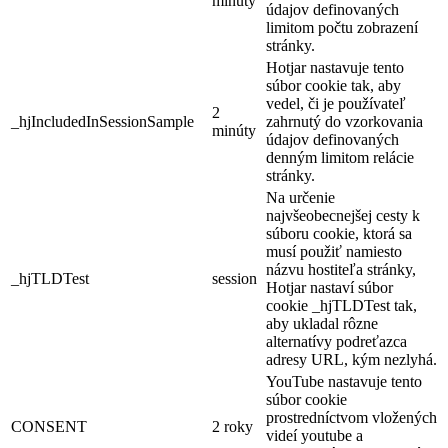
minúty
údajov definovaných
limitom počtu zobrazení
stránky.
Hotjar nastavuje tento
súbor cookie tak, aby
vedel, či je používateľ
2
_hjIncludedInSessionSample
zahrnutý do vzorkovania
minúty
údajov definovaných
denným limitom relácie
stránky.
Na určenie
najvšeobecnejšej cesty k
súboru cookie, ktorá sa
musí použiť namiesto
názvu hostiteľa stránky,
_hjTLDTest
session
Hotjar nastaví súbor
cookie _hjTLDTest tak,
aby ukladal rôzne
alternatívy podreťazca
adresy URL, kým nezlyhá.
YouTube nastavuje tento
súbor cookie
prostredníctvom vložených
CONSENT
2 roky
videí youtube a