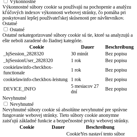
Výkonnostné
Výkonnostné súbory cookie sa používajú na pochopenie a analýzu
kľúčových indexov výkonnosti webovej stránky, čo pomáha pri
poskytovaní lepšej používateľskej skúsenosti pre návštevníkov.
Ostatné
Ostatné
Ostatné nekategorizované súbory cookie sú tie, ktoré sa analyzujú a
ešte neboli zaradené do žiadnej kategórie.
Cookie
Dauer
Beschreibung
_hjSession_2828320
30 minút
Bez popisu
_hjSessionUser_2828320
1 rok
Bez popisu
cookielawinfo-checkbox-
1 rok
Bez popisu
functionale
cookielawinfo-checkbox-leistung
1 rok
Bez popisu
5 mesiacov 27
DEVICE_INFO
Bez popisu
dní
Nevyhnutné
Nevyhnutné
Nevyhnutné súbory cookie sú absolútne nevyhnutné pre správne
fungovanie webovej stránky. Tieto súbory cookie anonymne
zaisťujú základné funkcie a bezpečnostné prvky webovej stránky.
Cookie
Dauer
Beschreibung
CookieYes nastaví tento súbor