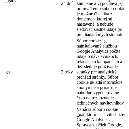
__gads
24 dní
kampane a vypočítava jej
príjmy. Tento súbor cookie
je možné čítať iba z
domény, v ktorej sú
nastavené, a nebude
sledovať žiadne údaje pri
prehliadaní iných stránok.
Súbor cookie _ga
nainštalovaný službou
Google Analytics počíta
údaje o návštevníkoch,
reláciách a kampaniach a
tiež sleduje používanie
_ga
2 roky
stránky pre analytický
prehľad stránky. Súbor
cookie ukladá informácie
anonymne a priraďuje
náhodne vygenerované
číslo na rozpoznanie
jedinečných návštevníkov.
Variácia súboru cookie
_gat, ktorú nastavili služby
Google Analytics a
Správca značiek Google,