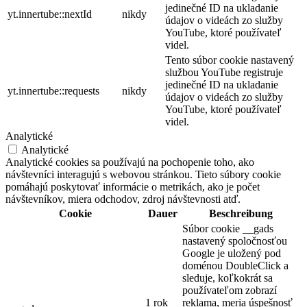
jedinečné ID na ukladanie
yt.innertube::nextId
nikdy
údajov o videách zo služby
YouTube, ktoré používateľ
videl.
Tento súbor cookie nastavený
službou YouTube registruje
jedinečné ID na ukladanie
yt.innertube::requests
nikdy
údajov o videách zo služby
YouTube, ktoré používateľ
videl.
Analytické
Analytické
Analytické cookies sa používajú na pochopenie toho, ako
návštevníci interagujú s webovou stránkou. Tieto súbory cookie
pomáhajú poskytovať informácie o metrikách, ako je počet
návštevníkov, miera odchodov, zdroj návštevnosti atď.
Cookie
Dauer
Beschreibung
Súbor cookie __gads
nastavený spoločnosťou
Google je uložený pod
doménou DoubleClick a
sleduje, koľkokrát sa
používateľom zobrazí
1 rok
reklama, meria úspešnosť