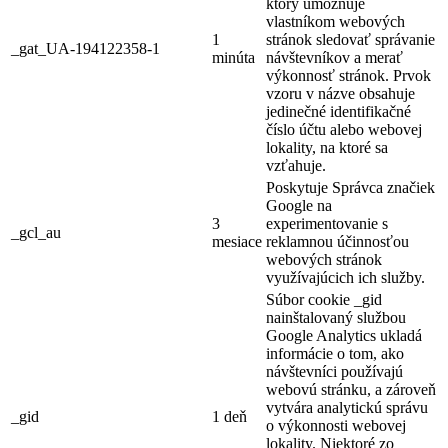
ktorý umožňuje
vlastníkom webových
1
stránok sledovať správanie
_gat_UA-194122358-1
minúta
návštevníkov a merať
výkonnosť stránok. Prvok
vzoru v názve obsahuje
jedinečné identifikačné
číslo účtu alebo webovej
lokality, na ktoré sa
vzťahuje.
Poskytuje Správca značiek
Google na
3
experimentovanie s
_gcl_au
mesiace
reklamnou účinnosťou
webových stránok
využívajúcich ich služby.
Súbor cookie _gid
nainštalovaný službou
Google Analytics ukladá
informácie o tom, ako
návštevníci používajú
webovú stránku, a zároveň
vytvára analytickú správu
_gid
1 deň
o výkonnosti webovej
lokality. Niektoré zo