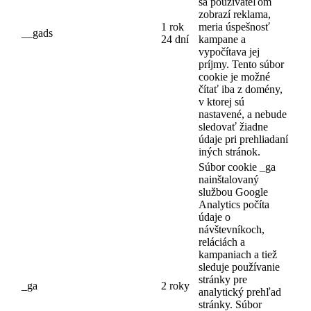
sa používateľom
zobrazí reklama,
1 rok
meria úspešnosť
__gads
24 dní
kampane a
vypočítava jej
príjmy. Tento súbor
cookie je možné
čítať iba z domény,
v ktorej sú
nastavené, a nebude
sledovať žiadne
údaje pri prehliadaní
iných stránok.
Súbor cookie _ga
nainštalovaný
službou Google
Analytics počíta
údaje o
návštevníkoch,
reláciách a
kampaniach a tiež
sleduje používanie
stránky pre
_ga
2 roky
analytický prehľad
stránky. Súbor