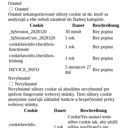
Ostatné
Ostatné
Ostatné nekategorizované súbory cookie sú tie, ktoré sa
analyzujú a ešte neboli zaradené do žiadnej kategórie.
Cookie
Dauer
Beschreibung
_hjSession_2828320
30 minút
Bez popisu
_hjSessionUser_2828320
1 rok
Bez popisu
cookielawinfo-checkbox-
1 rok
Bez popisu
functionale
cookielawinfo-checkbox-
1 rok
Bez popisu
leistung
5 mesiacov 27
DEVICE_INFO
Bez popisu
dní
Nevyhnutné
Nevyhnutné
Nevyhnutné súbory cookie sú absolútne nevyhnutné pre
správne fungovanie webovej stránky. Tieto súbory cookie
anonymne zaisťujú základné funkcie a bezpečnostné prvky
webovej stránky.
Cookie
Dauer
Beschreibung
CookieYes nastaví tento
súbor cookie tak, aby uložil
cookielawinfo-
1 rok
súhlas používateľa pre