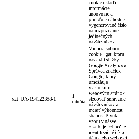
cookie ukladá
informácie
anonymne a
priraďuje náhodne
vygenerované číslo
na rozpoznanie
jedinečných
návštevníkov.
Variácia súboru
cookie _gat, ktorú
nastavili služby
Google Analytics a
Správca značiek
Google, ktorý
umožňuje
vlastníkom
webových stránok
1
_gat_UA-194122358-1
sledovať správanie
minúta
návštevníkov a
merať výkonnosť
stránok. Prvok
vzoru v názve
obsahuje jedinečné
identifikačné číslo
účtu alebo webovej