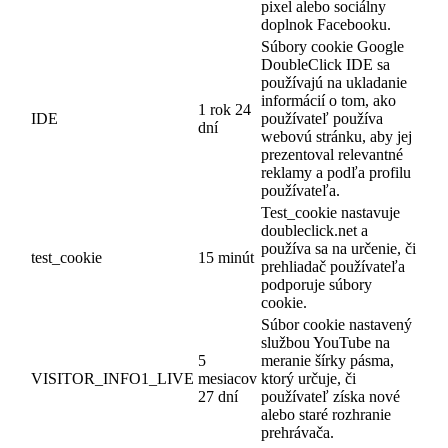
pixel alebo sociálny
doplnok Facebooku.
Súbory cookie Google
DoubleClick IDE sa
používajú na ukladanie
informácií o tom, ako
1 rok 24
IDE
používateľ používa
dní
webovú stránku, aby jej
prezentoval relevantné
reklamy a podľa profilu
používateľa.
Test_cookie nastavuje
doubleclick.net a
používa sa na určenie, či
test_cookie
15 minút
prehliadač používateľa
podporuje súbory
cookie.
Súbor cookie nastavený
službou YouTube na
5
meranie šírky pásma,
VISITOR_INFO1_LIVE
mesiacov
ktorý určuje, či
27 dní
používateľ získa nové
alebo staré rozhranie
prehrávača.