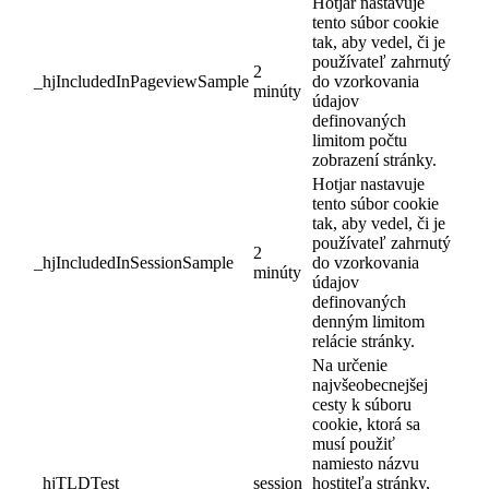
Hotjar nastavuje
tento súbor cookie
tak, aby vedel, či je
používateľ zahrnutý
2
_hjIncludedInPageviewSample
do vzorkovania
minúty
údajov
definovaných
limitom počtu
zobrazení stránky.
Hotjar nastavuje
tento súbor cookie
tak, aby vedel, či je
používateľ zahrnutý
2
_hjIncludedInSessionSample
do vzorkovania
minúty
údajov
definovaných
denným limitom
relácie stránky.
Na určenie
najvšeobecnejšej
cesty k súboru
cookie, ktorá sa
musí použiť
namiesto názvu
_hjTLDTest
session
hostiteľa stránky,