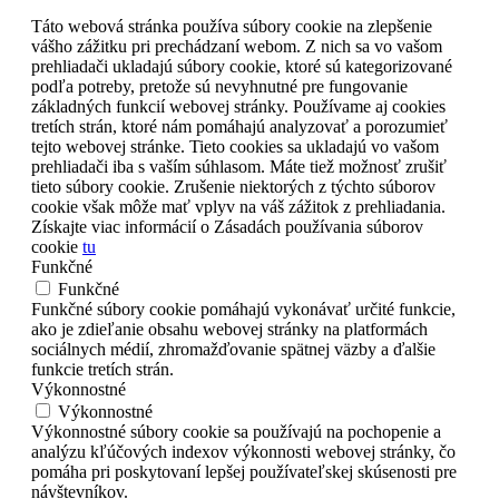
Táto webová stránka používa súbory cookie na zlepšenie
vášho zážitku pri prechádzaní webom. Z nich sa vo vašom
prehliadači ukladajú súbory cookie, ktoré sú kategorizované
podľa potreby, pretože sú nevyhnutné pre fungovanie
základných funkcií webovej stránky. Používame aj cookies
tretích strán, ktoré nám pomáhajú analyzovať a porozumieť
tejto webovej stránke. Tieto cookies sa ukladajú vo vašom
prehliadači iba s vaším súhlasom. Máte tiež možnosť zrušiť
tieto súbory cookie. Zrušenie niektorých z týchto súborov
cookie však môže mať vplyv na váš zážitok z prehliadania.
Získajte viac informácií o Zásadách používania súborov
cookie
tu
Funkčné
Funkčné
Funkčné súbory cookie pomáhajú vykonávať určité funkcie,
ako je zdieľanie obsahu webovej stránky na platformách
sociálnych médií, zhromažďovanie spätnej väzby a ďalšie
funkcie tretích strán.
Výkonnostné
Výkonnostné
Výkonnostné súbory cookie sa používajú na pochopenie a
analýzu kľúčových indexov výkonnosti webovej stránky, čo
pomáha pri poskytovaní lepšej používateľskej skúsenosti pre
návštevníkov.