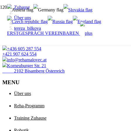
Zuhause
Über uns
tereza_bilkova
ERSTGESPRÄCH VEREINBAREN
+436 605 287 554
+421 907 624 554
info@rehamalovec.at
Korneuburger Str. 21
2102 Bisamberg Österreich
MENU
Über uns
Reha-Programm
Training Zuhause
Robotik