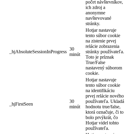
počet návštevníkov,
ich zdroj a
anonymne
navštevované
stránky.
Hotjar nastavuje
tento súbor cookie
na zistenie prvej
relácie zobrazenia
30
_hjAbsoluteSessionInProgress
stránky používateľa.
minút
Toto je príznak
True/False
nastavený súborom
cookie.
Hotjar nastavuje
tento súbor cookie
na identifikáciu
prvej relácie nového
30
používateľa. Ukladá
_hjFirstSeen
minút
hodnotu true/false,
ktorá označuje, či to
bolo prvýkrát, čo
Hotjar videl tohto
používateľa.