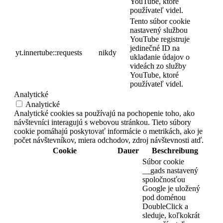
YouTube, ktoré
používateľ videl.
Tento súbor cookie
nastavený službou
YouTube registruje
jedinečné ID na
yt.innertube::requests
nikdy
ukladanie údajov o
videách zo služby
YouTube, ktoré
používateľ videl.
Analytické
Analytické
Analytické cookies sa používajú na pochopenie toho, ako
návštevníci interagujú s webovou stránkou. Tieto súbory
cookie pomáhajú poskytovať informácie o metrikách, ako je
počet návštevníkov, miera odchodov, zdroj návštevnosti atď.
Cookie
Dauer
Beschreibung
Súbor cookie
__gads nastavený
spoločnosťou
Google je uložený
pod doménou
DoubleClick a
sleduje, koľkokrát