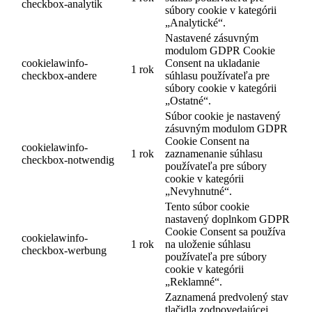
checkbox-analytik
súbory cookie v kategórii
„Analytické“.
Nastavené zásuvným
modulom GDPR Cookie
cookielawinfo-
Consent na ukladanie
1 rok
checkbox-andere
súhlasu používateľa pre
súbory cookie v kategórii
„Ostatné“.
Súbor cookie je nastavený
zásuvným modulom GDPR
Cookie Consent na
cookielawinfo-
1 rok
zaznamenanie súhlasu
checkbox-notwendig
používateľa pre súbory
cookie v kategórii
„Nevyhnutné“.
Tento súbor cookie
nastavený doplnkom GDPR
Cookie Consent sa používa
cookielawinfo-
1 rok
na uloženie súhlasu
checkbox-werbung
používateľa pre súbory
cookie v kategórii
„Reklamné“.
Zaznamená predvolený stav
tlačidla zodpovedajúcej