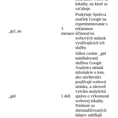
lokality, na ktoré sa
vzťahuje.
Poskytuje Správca
značiek Google na
experimentovanie s
3
reklamnou
_gcl_au
mesiace
účinnosťou
webových stránok
využívajúcich ich
služby.
Súbor cookie _gid
nainštalovaný
službou Google
Analytics ukladá
informácie o tom,
ako návštevníci
používajú webovú
stránku, a zároveň
vytvára analytickú
_gid
1 deň
správu o výkonnosti
webovej lokality.
Niektoré zo
zhromažďovaných
údajov zahŕňajú